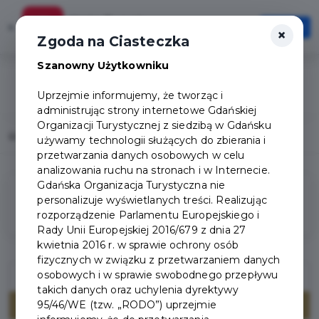
Karta Turysty
×
Otwórz
×
Szybciej, wygodniej, zawsze pod ręką
Zgoda na Ciasteczka
Szanowny Użytkowniku
Uprzejmie informujemy, że tworząc i
administrując strony internetowe Gdańskiej
Organizacji Turystycznej z siedzibą w Gdańsku
Home
Wydarzenia
używamy technologii służących do zbierania i
przetwarzania danych osobowych w celu
analizowania ruchu na stronach i w Internecie.
Gdańska Organizacja Turystyczna nie
personalizuje wyświetlanych treści. Realizując
Filtry
rozporządzenie Parlamentu Europejskiego i
Rady Unii Europejskiej 2016/679 z dnia 27
kwietnia 2016 r. w sprawie ochrony osób
fizycznych w związku z przetwarzaniem danych
osobowych i w sprawie swobodnego przepływu
takich danych oraz uchylenia dyrektywy
95/46/WE (tzw. „RODO”) uprzejmie