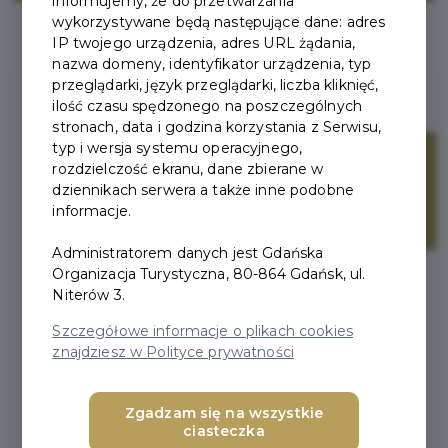
informujemy, że do przetwarzania
wykorzystywane będą następujące dane: adres
Liczba wydarzeń spełniających kryteria: 13.
IP twojego urządzenia, adres URL żądania,
nazwa domeny, identyfikator urządzenia, typ
przeglądarki, język przeglądarki, liczba kliknięć,
ilość czasu spędzonego na poszczególnych
stronach, data i godzina korzystania z Serwisu,
typ i wersja systemu operacyjnego,
7
rozdzielczość ekranu, dane zbierane w
dziennikach serwera a także inne podobne
Sierpnia
informacje.
2026
Administratorem danych jest Gdańska
Organizacja Turystyczna, 80-864 Gdańsk, ul.
Niterów 3.
Szczegółowe informacje o plikach cookies
znajdziesz w Polityce prywatności
Zgadzam się na wszystkie
ciasteczka