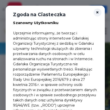
Karta Turysty
×
Otwórz
×
Szybciej, wygodniej, zawsze pod ręką
Zgoda na Ciasteczka
Szanowny Użytkowniku
Otwór
Uprzejmie informujemy, że tworząc i
administrując strony internetowe Gdańskiej
Organizacji Turystycznej z siedzibą w Gdańsku
używamy technologii służących do zbierania i
przetwarzania danych osobowych w celu
analizowania ruchu na stronach i w Internecie.
X
Gdańska Organizacja Turystyczna nie
personalizuje wyświetlanych treści. Realizując
rozporządzenie Parlamentu Europejskiego i
Rady Unii Europejskiej 2016/679 z dnia 27
kwietnia 2016 r. w sprawie ochrony osób
fizycznych w związku z przetwarzaniem danych
osobowych i w sprawie swobodnego przepływu
takich danych oraz uchylenia dyrektywy
95/46/WE (tzw. „RODO”) uprzejmie