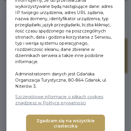
informujemy, że do przetwarzania
wykorzystywane będą następujące dane: adres
Liczba wydarzeń spełniających kryteria: 12.
IP twojego urządzenia, adres URL żądania,
nazwa domeny, identyfikator urządzenia, typ
przeglądarki, język przeglądarki, liczba kliknięć,
ilość czasu spędzonego na poszczególnych
stronach, data i godzina korzystania z Serwisu,
typ i wersja systemu operacyjnego,
9
rozdzielczość ekranu, dane zbierane w
dziennikach serwera a także inne podobne
Sierpnia
informacje.
2026
Administratorem danych jest Gdańska
Organizacja Turystyczna, 80-864 Gdańsk, ul.
Niterów 3.
Szczegółowe informacje o plikach cookies
znajdziesz w Polityce prywatności
Zgadzam się na wszystkie
ciasteczka