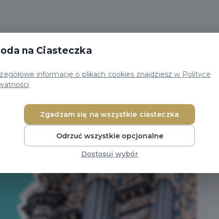
oda na Ciasteczka
yki Organowej Chóralnej i Kameralnej
zegółowe informacje o plikach cookies znajdziesz w Polityce
watności
Zgadzam się na wszystkie ciasteczka
Odrzuć wszystkie opcjonalne
Dostosuj wybór