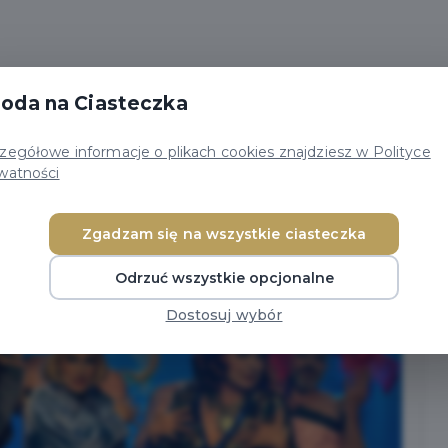
oda na Ciasteczka
zegółowe informacje o plikach cookies znajdziesz w Polityce
watności
Zgadzam się na wszystkie ciasteczka
Odrzuć wszystkie opcjonalne
Dostosuj wybór