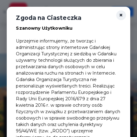
Karta Turysty
×
Otwórz
×
Szybciej, wygodniej, zawsze pod ręką
Zgoda na Ciasteczka
Szanowny Użytkowniku
Uprzejmie informujemy, że tworząc i
administrując strony internetowe Gdańskiej
Organizacji Turystycznej z siedzibą w Gdańsku
używamy technologii służących do zbierania i
przetwarzania danych osobowych w celu
analizowania ruchu na stronach i w Internecie.
Gdańska Organizacja Turystyczna nie
personalizuje wyświetlanych treści. Realizując
rozporządzenie Parlamentu Europejskiego i
OPERA LEŚNA
Rady Unii Europejskiej 2016/679 z dnia 27
kwietnia 2016 r. w sprawie ochrony osób
fizycznych w związku z przetwarzaniem danych
Powered by
osobowych i w sprawie swobodnego przepływu
takich danych oraz uchylenia dyrektywy
95/46/WE (tzw. „RODO”) uprzejmie