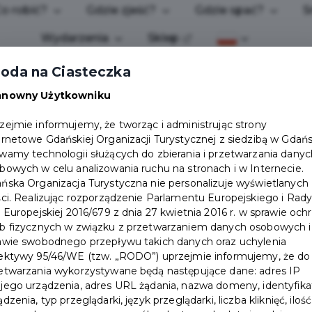
o robić?
Gdzie zjeść?
Gdzie spać?
S
Wydarzenia
Sklep
oda na Ciasteczka
anowny Użytkowniku
zejmie informujemy, że tworząc i administrując strony
ernetowe Gdańskiej Organizacji Turystycznej z siedzibą w Gdań
wamy technologii służących do zbierania i przetwarzania danyc
bowych w celu analizowania ruchu na stronach i w Internecie.
ńska Organizacja Turystyczna nie personalizuje wyświetlanych
ści. Realizując rozporządzenie Parlamentu Europejskiego i Rad
i Europejskiej 2016/679 z dnia 27 kwietnia 2016 r. w sprawie och
b fizycznych w związku z przetwarzaniem danych osobowych i
ANIZACJA TURYSTYCZNA
awie swobodnego przepływu takich danych oraz uchylenia
ektywy 95/46/WE (tzw. „RODO”) uprzejmie informujemy, że do
3
etwarzania wykorzystywane będą następujące dane: adres IP
jego urządzenia, adres URL żądania, nazwa domeny, identyfika
ańsk
ądzenia, typ przeglądarki, język przeglądarki, liczba kliknięć, ilość
88 72 98