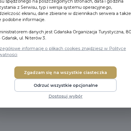
su spędzonego na poszczególnych stronach, data i godzina
zystania z Serwisu, typ i wersja systemu operacyjnego,
dzielczość ekranu, dane zbierane w dziennikach serwera a takż
e podobne informacje.
łożyć Deklarację Członkowską, a także dokumenty, któ
ę z regulowaniem co roku składki członkowskiej, która 
inistratorem danych jest Gdańska Organizacja Turystyczna, 80
 Gdańsk, ul. Niterów 3.
wiąże się z poniesieniem kosztów jednorazowego wpisow
zegółowe informacje o plikach cookies znajdziesz w Polityce
T decyduje Rada GOT, podczas spotkania, na które ró
watności
zbędnych dokumentów i informacji: Deklarację Członko
Zgadzam się na wszystkie ciasteczka
 Uchwałę dotyczącą wysokości składki członkowskiej n
Odrzuć wszystkie opcjonalne
aktu: Magdalena Świderska magdalena.swiderska@vi
Dostosuj wybór