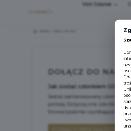
Visit Gdansk
C
Zg
Home
Dołącz do nas!
Sz
Upr
int
uży
DOŁĄCZ DO NAS!
oso
Gda
tre
Jak zostać członkiem GOT?
Uni
osó
Jesteś zainteresowany członkostwe
spr
poniżej. Dotyczą one członkostwa 
dyr
Stowarzyszenia i wynikające z tego
prz
two
urz
POZNAJ STREFĘ DLA BIZNESU