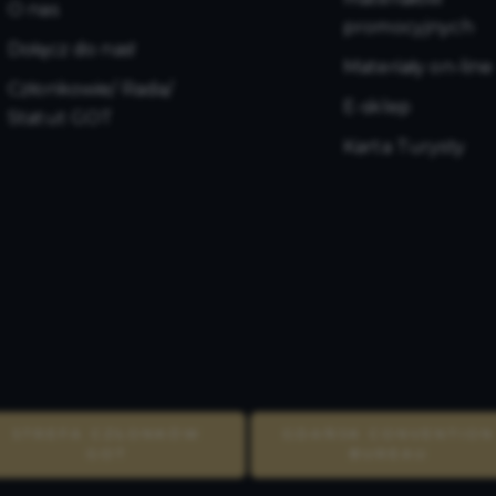
O nas
promocyjnych
Dołącz do nas!
Materiały on-line
Członkowie/ Rada/
E-sklep
Statut GOT
Karta Turysty
STREFA CZŁONKÓW
GDAŃSK CONVENTION
GOT
BUREAU