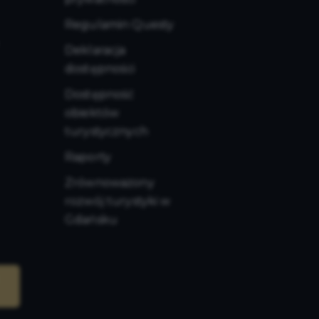
Regulamin Questy
Deklaracja
dostępności
Dostępność
obiektów
turystycznych
Raporty
Zrównoważony
rozwój turystyki w
Gdańsku