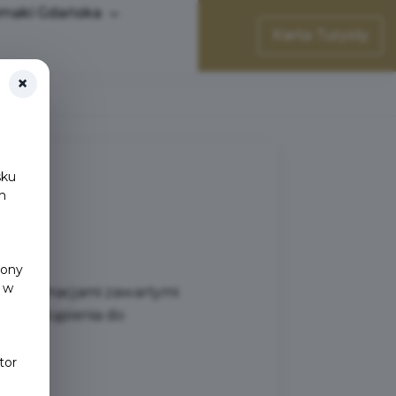
maki Gdańska
Karta Turysty
×
sku
h
y
rony
 w
z informacjami zawartymi
 przystąpienia do
tor