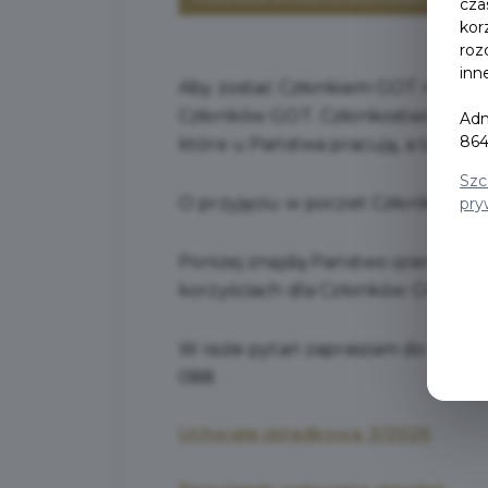
cza
kor
roz
inn
Aby zostać Członkiem GOT należy z
Członków GOT. Członkostwo wiąże si
Adm
864
które u Państwa pracują, a także 
Szc
O przyjęciu w poczet Członków GO
pry
Poniżej znajdą Państwo szereg nie
korzyściach dla Członków GOT oraz
W razie pytań zapraszam do kont
088
Uchwała składkowa 3/2026