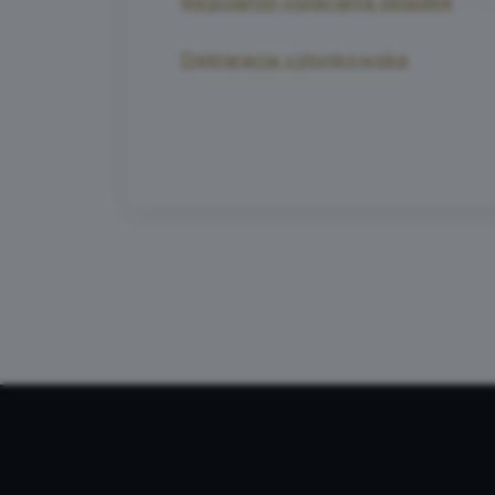
Regulamin opłacania składek
Deklaracja członkowska