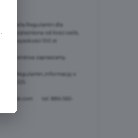
e
re określa Regulamin dla
jest uzależniona od ilości osób,
-
ego w wysokości 100 zł.
wnież Państwa zapraszamy.
wską, Regulamin, informację o
a rok 2025.
sitgdansk.com tel. 886-560-