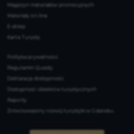
Magazyn materiałów promocyjnych
Materiały on-line
E-sklep
Karta Turysty
Polityka prywatności
Regulamin Questy
Deklaracja dostępności
Dostępność obiektów turystycznych
Raporty
Zrównoważony rozwój turystyki w Gdańsku