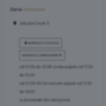
Dane
adresowe
Jakuba Goyki 3
NAWIGUJ Z GOOGLE
NAWIGUJ Z JAKDOJADE.PL
od 01.05 do 31.08 środa-piątek od 11.00
do 15.00
od 01.09-30.04 wtorek-piątek od 11.00
do 16.00
w pozostałe dni nieczynne