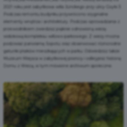
2021 roku jest zabytkowa willa Jünckego przy ulicy Goyki 3.
Podczas remontu budynku przywrócono oryginalne
elementy wnętrza i architektury. Podczas oprowadzania z
przewodnikiem zwiedzisz pięknie odnowioną wieżę
widokową kompleksu willowo-parkowego. Z wieży można
podziwiać panoramę Sopotu oraz obserwować różnorodne
gatunki ptaków mieszkających w parku. Odwiedzisz także
Muzeum Miejsca w zabytkowej piwnicy i odkryjesz historię
Domu z Wieżą, w tym mówione archiwum społeczne.