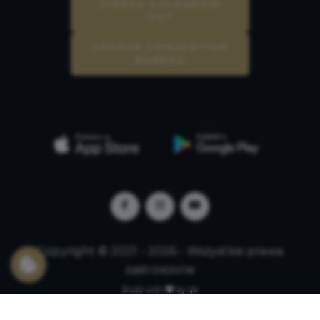
STREFA CZŁONKÓW
GOT
GDAŃSK CONVENTION
BUREAU
Copyright © 2021 - 2026 - Wszystkie prawa
zastrzeżone
Build with
by qb