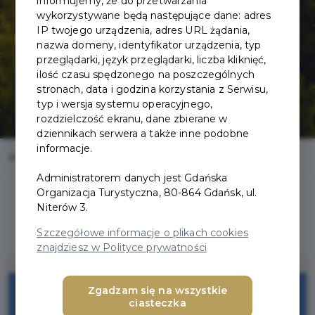
informujemy, że do przetwarzania
wykorzystywane będą następujące dane: adres
IP twojego urządzenia, adres URL żądania,
nazwa domeny, identyfikator urządzenia, typ
przeglądarki, język przeglądarki, liczba kliknięć,
ilość czasu spędzonego na poszczególnych
stronach, data i godzina korzystania z Serwisu,
typ i wersja systemu operacyjnego,
rozdzielczość ekranu, dane zbierane w
dziennikach serwera a także inne podobne
informacje.
Home
Oferty
Goyki 3 Art Inkubator
Administratorem danych jest Gdańska
Organizacja Turystyczna, 80-864 Gdańsk, ul.
Niterów 3.
Szczegółowe informacje o plikach cookies
znajdziesz w Polityce prywatności
Zgadzam się na wszystkie
Bezplatne wejscie
ciasteczka