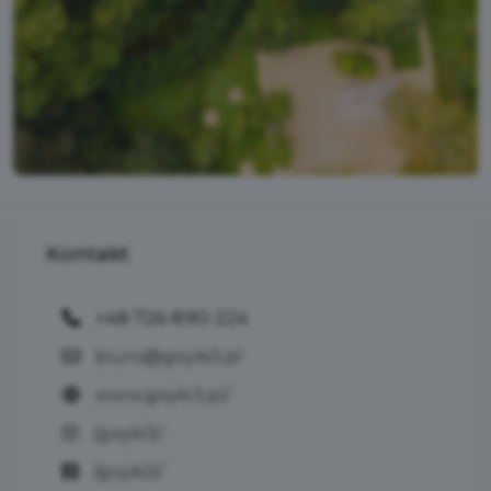
Kontakt
+48 726-890-224
biuro@goyki3.pl
www.goyki3.pl/
/goyki3/
/goyki3/