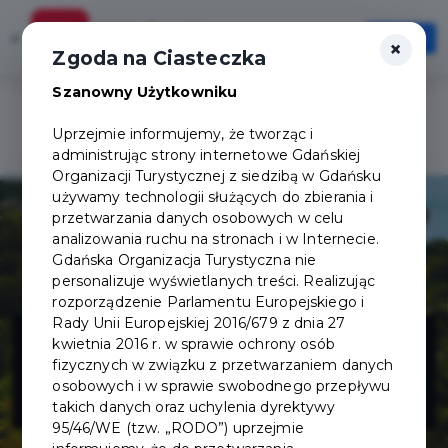
Karta Turysty
×
Otwórz
×
Szybciej, wygodniej, zawsze pod ręką
Zgoda na Ciasteczka
Szanowny Użytkowniku
Uprzejmie informujemy, że tworząc i
administrując strony internetowe Gdańskiej
Organizacji Turystycznej z siedzibą w Gdańsku
używamy technologii służących do zbierania i
przetwarzania danych osobowych w celu
analizowania ruchu na stronach i w Internecie.
Gdańska Organizacja Turystyczna nie
personalizuje wyświetlanych treści. Realizując
rozporządzenie Parlamentu Europejskiego i
Goyki 3 Art
Rady Unii Europejskiej 2016/679 z dnia 27
kwietnia 2016 r. w sprawie ochrony osób
fizycznych w związku z przetwarzaniem danych
Inkubator
osobowych i w sprawie swobodnego przepływu
takich danych oraz uchylenia dyrektywy
95/46/WE (tzw. „RODO”) uprzejmie