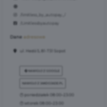
/limitless_by_autopay_/
/Limitlessbyautopay
Dane
adresowe
ul. Hestii 5, 81-731 Sopot
NAWIGUJ Z GOOGLE
NAWIGUJ Z JAKDOJADE.PL
🕐 poniedziałek 08:00–23:00
🕐 wtorek 08:00–23:00