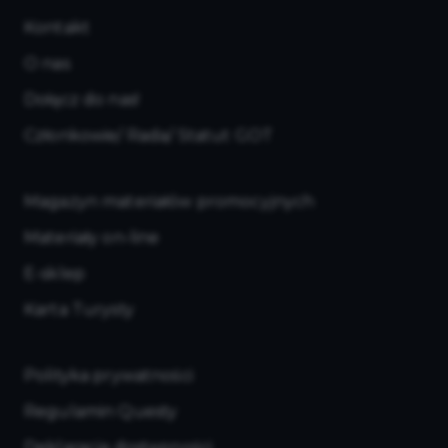
Kontakt
O nas
Dołącz do nas!
Członkowie/ Rada/ Statut GOT
Magazyn materiałów promocyjnych
Materiały on-line
E-sklep
Karta Turysty
Polityka prywatności
Regulamin Questy
Deklaracja dostępności