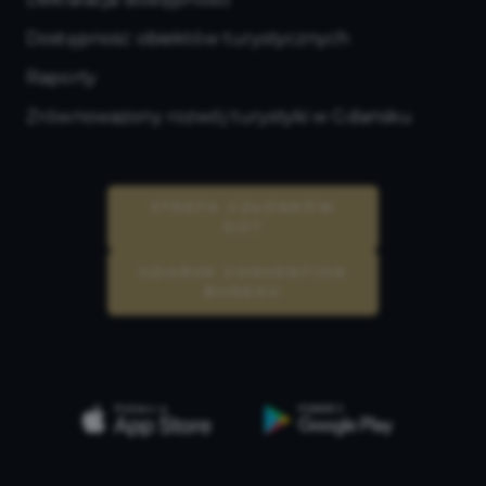
Dostępność obiektów turystycznych
Raporty
Zrównoważony rozwój turystyki w Gdańsku
STREFA CZŁONKÓW
GOT
GDAŃSK CONVENTION
BUREAU