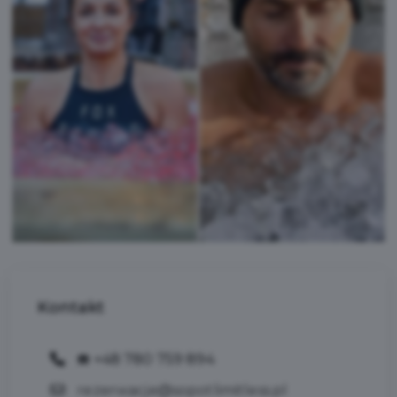
Kontakt
☎️ +48 780 759 894
rezerwacje@sopotlimitless.pl