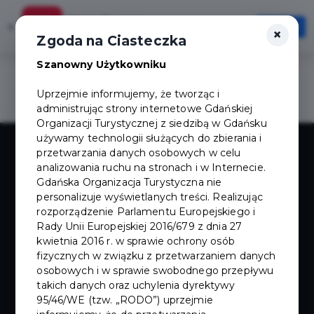
Karta Turysty
×
Otwórz
×
Szybciej, wygodniej, zawsze pod ręką
Zgoda na Ciasteczka
Szanowny Użytkowniku
Uprzejmie informujemy, że tworząc i
administrując strony internetowe Gdańskiej
Organizacji Turystycznej z siedzibą w Gdańsku
używamy technologii służących do zbierania i
przetwarzania danych osobowych w celu
analizowania ruchu na stronach i w Internecie.
Gdańska Organizacja Turystyczna nie
personalizuje wyświetlanych treści. Realizując
rozporządzenie Parlamentu Europejskiego i
SAUNY
Rady Unii Europejskiej 2016/679 z dnia 27
kwietnia 2016 r. w sprawie ochrony osób
fizycznych w związku z przetwarzaniem danych
LIMITLESS BY
osobowych i w sprawie swobodnego przepływu
takich danych oraz uchylenia dyrektywy
95/46/WE (tzw. „RODO”) uprzejmie