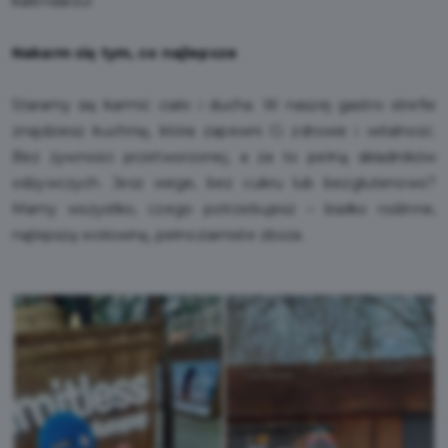
kalendarzu!
Nakarm się tym, co najlepsze
Staramy się karmić ciało i ducha. W naszej gastro strefie
znajdziesz kuchnię, która zapewni Ci zdrowie i witalność.
Bez żywności przetworzonej, a za to pełną składników
odżywczych. Jesz wege, bez cukru lub bezglutenowo?
Mamy wszystko, czego potrzebujesz – białko roślinne,
najlepszą wołowinę, pełnoziarniste zboża.