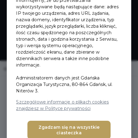
AUTOPAY
informujemy, że do przetwarzania
wykorzystywane będą następujące dane: adres
IP twojego urządzenia, adres URL żądania,
nazwa domeny, identyfikator urządzenia, typ
przeglądarki, język przeglądarki, liczba kliknięć,
ilość czasu spędzonego na poszczególnych
stronach, data i godzina korzystania z Serwisu,
typ i wersja systemu operacyjnego,
rozdzielczość ekranu, dane zbierane w
dziennikach serwera a także inne podobne
informacje.
Home
Oferty
SAUNY LIMITLESS BY AUTOPAY
Administratorem danych jest Gdańska
Organizacja Turystyczna, 80-864 Gdańsk, ul.
Niterów 3.
Szczegółowe informacje o plikach cookies
znajdziesz w Polityce prywatności
Zgadzam się na wszystkie
ciasteczka