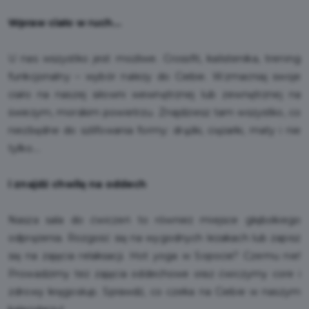
Wpraw ciało w ruch…
U nas wszystko jest możliwe. Crossfit, kalistenika, trening
funkcjonalny – wybór należy do Ciebie. Wzmacniaj swoje
ciało na naszej siłowni wewnętrznej lub zewnętrznej na
świeżym, morskim powietrzu. Znajdziesz tam wszystko, co
niezbędne do szlifowania formy: drążki, ciężarki, maty i nie
tylko.…
i znajdź chwilę na oddech
Nasza sala do ćwiczeń to również miejsce głębokiego
odprężenia. Rozgość się na wygodnych leżakach lub zapisz
się na zajęcia relaksacji. Hot yoga w Sopocie? Czemu nie!
Prowadzimy też zajęcia oddechowe oraz ćwiczymy core i
zdrowy kręgosłup. Sprawdź, co czeka na Ciebie w naszym