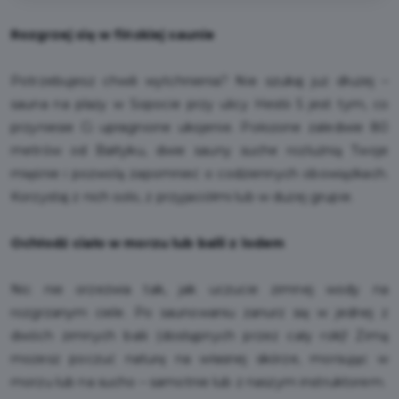
Rozgrzej się w fińskiej saunie
Potrzebujesz chwili wytchnienia? Nie szukaj już dłużej –
sauna na plaży w Sopocie przy ulicy Hestii 5 jest tym, co
przyniesie Ci upragnione ukojenie. Położone zaledwie 80
metrów od Bałtyku, dwie sauny suche rozluźnią Twoje
mięśnie i pozwolą zapomnieć o codziennych obowiązkach.
Korzystaj z nich solo, z przyjaciółmi lub w dużej grupie.
Ochłodź ciało w morzu lub balii z lodem
Nic nie orzeźwia tak, jak uczucie zimnej wody na
rozgrzanym ciele. Po saunowaniu zanurz się w jednej z
dwóch zimnych balii (dostępnych przez cały rok)! Zimą
możesz poczuć naturę na własnej skórze, morsując w
morzu lub na sucho – samotnie lub z naszym instruktorem.