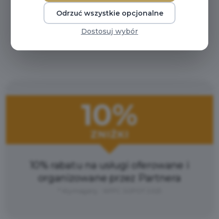
Odrzuć wszystkie opcjonalne
Dostosuj wybór
10%
ZNIŻKI
10% rabatu na usługi oferowane i
organizowane przez Partnera
* Wymagany : WFFC SOPOT 2025