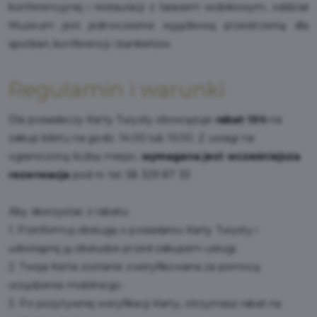
konferencyjnej i restauracji z tarasem widokowym, oddział
Muzeum jest jednocześnie wyjątkową przestrzenią dla
spotkań, konferencji i bankietów.
Regulamin i warunki
Dla posiadaczy Karty Turysty obowiązuje
rabat 15%
na
zakup biletu na godz. 14:00 lub 15:00. Z uwagi na
ograniczoną liczbę miejsc,
wymagana jest wcześniejsza
rezerwacja
pod nr tel. 58 329 87 33
Aby skorzystać z rabatu:
1. Poinformuj obsługę o posiadaniu Karty Turysty i
udostępnij ją obsłudze przed zakupem usługi.
2. Twoja Karta zostanie zweryfikowana za pomocą
urządzenia mobilnego.
3. Po pozytywnej weryfikacji Karty, otrzymasz rabat na