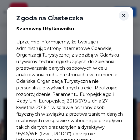
Karta Turysty
×
Otwórz
×
Szybciej, wygodniej, zawsze pod ręką
Zgoda na Ciasteczka
Szanowny Użytkowniku
Uprzejmie informujemy, że tworząc i
administrując strony internetowe Gdańskiej
Organizacji Turystycznej z siedzibą w Gdańsku
używamy technologii służących do zbierania i
przetwarzania danych osobowych w celu
analizowania ruchu na stronach i w Internecie.
Gdańska Organizacja Turystyczna nie
personalizuje wyświetlanych treści. Realizując
rozporządzenie Parlamentu Europejskiego i
Narodowe
Rady Unii Europejskiej 2016/679 z dnia 27
kwietnia 2016 r. w sprawie ochrony osób
fizycznych w związku z przetwarzaniem danych
Muzeum
osobowych i w sprawie swobodnego przepływu
takich danych oraz uchylenia dyrektywy
95/46/WE (tzw. „RODO”) uprzejmie