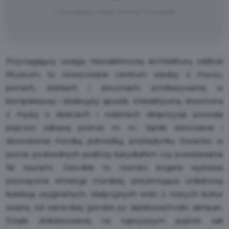
* Wymagany Pakiet Poznaj Trójmiasto
Przyciągający uwagę nieszablonową architekturą oddział
Muzeum, to nowoczesne centrum wiedzy o morzu,
portach, statkach i stoczniach, przekazywanej w
kompleksowy i atrakcyjny sposób. Interaktywna, stworzona
z myślą o dzieciach i rodzinach ekspozycja pozwala
poprzez zabawę poznać m. in.: tajniki sterowania i
dowodzenia morską jednostką, przeładunku towarów w
porcie, podwodnych podróży batyskafem czy powstawania
fal tsunami. Ośrodek to również bogata wystawa
poświęcona etnologii morskiej, prezentująca unikatową
kolekcję oryginalnych, tradycyjnych łodzi z różnych kultur
świata, od weneckiej gondoli po dalekowschodni sampan.
Dzięki zlokalizowanej na najwyższym piętrze sali