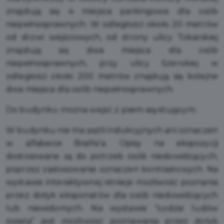
znajdują się 4 miejsca parkingowe dla osób
niepełnosprawnych. W odległości około 20 metrów
od drzwi wejściowych, od strony ulicy Tokarskiej
znajdują się dwa miejsca dla osób
niepełnosprawnych, przy ulicy Szerokiej w
odległości około 200 metrów znajdują się kolejne
dwa miejsca dla osób niepełnosprawnych.
Do budynku można wejść z psem asystującym.
W budynku nie ma pętli indukcyjnych ani oznaczeń
w alfabecie Braille’a. Opisy na ekspozycji
dostosowane są do potrzeb osób niedowidzących,
poprzez zastosowanie oznaczeń kontrastowych. Na
wystawie interaktywnej istnieje możliwość poznania
przez dotyk eksponatów dla osób niedowidzących
lub niewidomych. Na wystawie “Łodzie ludów
świata” jest możliwość poznawania przez dotyk