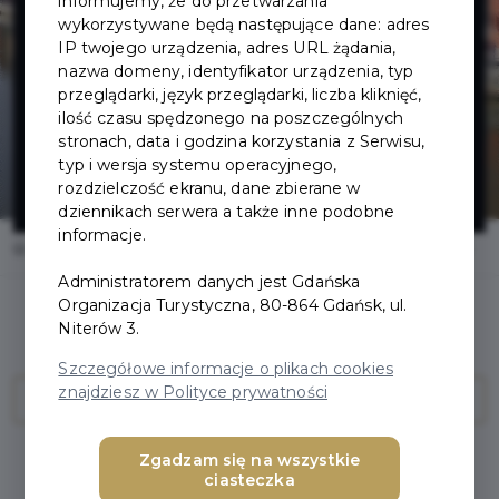
Morskie -
informujemy, że do przetwarzania
wykorzystywane będą następujące dane: adres
IP twojego urządzenia, adres URL żądania,
Ośrodek
nazwa domeny, identyfikator urządzenia, typ
przeglądarki, język przeglądarki, liczba kliknięć,
Kultury
ilość czasu spędzonego na poszczególnych
stronach, data i godzina korzystania z Serwisu,
typ i wersja systemu operacyjnego,
Morskiej
rozdzielczość ekranu, dane zbierane w
dziennikach serwera a także inne podobne
informacje.
Home
Oferty
Narodowe Muzeum Morskie - Ośrodek Kultury Morskiej
Administratorem danych jest Gdańska
Organizacja Turystyczna, 80-864 Gdańsk, ul.
Niterów 3.
Szczegółowe informacje o plikach cookies
znajdziesz w Polityce prywatności
PRZEJDŹ DO ZAKUPU
Zgadzam się na wszystkie
Regulamin i warunki
ciasteczka