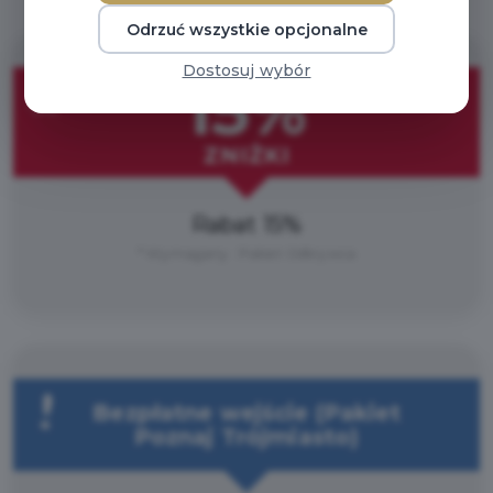
Odrzuć wszystkie opcjonalne
Dostosuj wybór
15%
ZNIŻKI
Rabat 15%
* Wymagany : Pakiet Odkrywca
Bezpłatne wejście (Pakiet
Poznaj Trójmiasto)