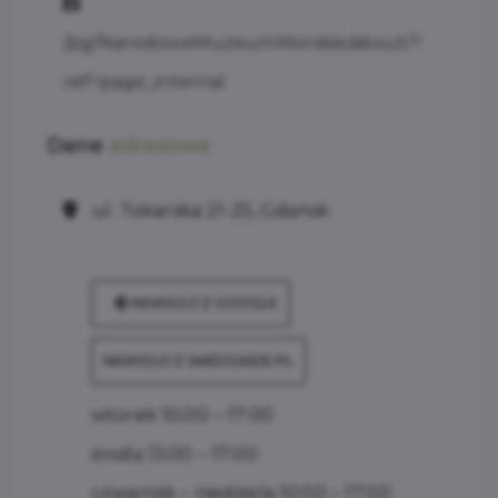
/pg/NarodoweMuzeumMorskie/about/?
ref=page_internal
Dane
adresowe
ul. Tokarska 21-25, Gdańsk
NAWIGUJ Z GOOGLE
NAWIGUJ Z JAKDOJADE.PL
wtorek 10:00 – 17:00
środa 13:00 – 17:00
czwartek – niedziela 10:00 – 17:00