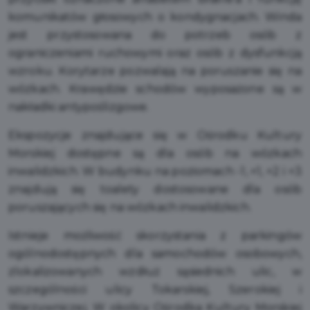
komunikatów głosowych o kondygnacjach. Winda
jest przystosowana do potrzeb osób z
ograniczeniami ruchowymi oraz osób z dysfunkcją
wzroku. Korytarze pozwalają na poruszanie się na
wózkach. Krawędzie schodów wyposażone są w
nakładki antypoślizgowe.
Ekspozycje znajdujące się w Ośrodku Kultury
Morskiej dostępne są dla osób na wózkach
inwalidzkich. W budynku na poziomach -1, +1, +2 i +3
znajdują się toalety dostosowane dla osób
poruszających się na wózkach inwalidzkich.
Istnieje możliwość skorzystania z parkingów
ogólnodostępnych dla samochodów osobowych,
zlokalizowanych wzdłuż sąsiednich ulic, w
szczególności ulicy Tokarskiej, Szerokiej i
Warzywniczej. W okolicy Ośrodka Kultury Morskiej