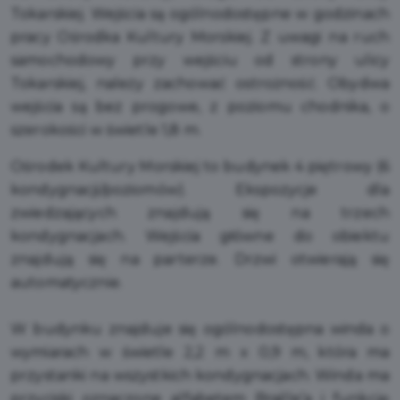
Tokarskiej. Wejścia są ogólnodostępne w godzinach
pracy Ośrodka Kultury Morskiej. Z uwagi na ruch
samochodowy przy wejściu od strony ulicy
Tokarskiej, należy zachować ostrożność. Obydwa
wejścia są bez progowe, z poziomu chodnika, o
szerokości w świetle 1,8 m.
Ośrodek Kultury Morskiej to budynek 4 piętrowy (6
kondygnacji/poziomów). Ekspozycje dla
zwiedzających znajdują się na trzech
kondygnacjach. Wejścia główne do obiektu
znajdują się na parterze. Drzwi otwierają się
automatycznie.
W budynku znajduje się ogólnodostępna winda o
wymiarach w świetle 2,2 m x 0,9 m, która ma
przystanki na wszystkich kondygnacjach. Winda ma
przyciski oznaczone alfabetem Braille’a i funkcję