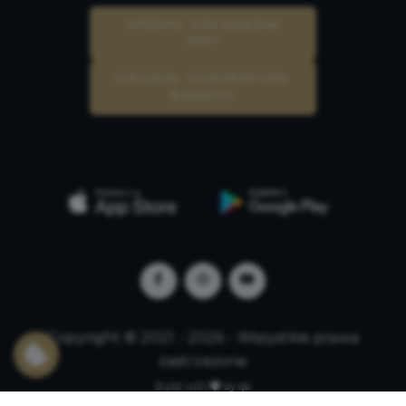
STREFA CZŁONKÓW
GOT
GDAŃSK CONVENTION
BUREAU
Copyright © 2021 - 2026 - Wszystkie prawa
zastrzeżone
Build with
by qb