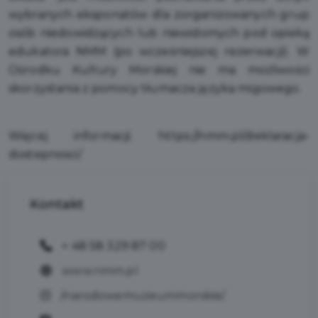
wybranych eksponatów dla zorganizowanych grup
osób niedowidzących lub niewidomych pod opieką
edukatora NMM (po wcześniejszej rezerwacji). W
Ośrodku Kultury Morskiej nie ma możliwości
skorzystania z pomocy tłumacza języka migowego.
Więcej informacji:
https://nmm.pl/deklaracja-
dostepnosci/
Kontakt
+ 48 58 329 87 00
www.nmm.pl
/narodowemuzeummorskie/