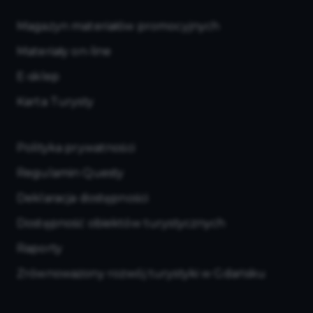
Magazyn materiałów promocyjnych
Materiały on-line
E-sklep
Karta Turysty
Polityka prywatności
Regulamin Questy
Deklaracja dostępności
Dostępność obiektów turystycznych
Raporty
Zrównoważony rozwój turystyki w Gdańsku