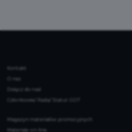
Kontakt
O nas
Dołącz do nas!
Członkowie/ Rada/ Statut GOT
Magazyn materiałów promocyjnych
Materiały on-line