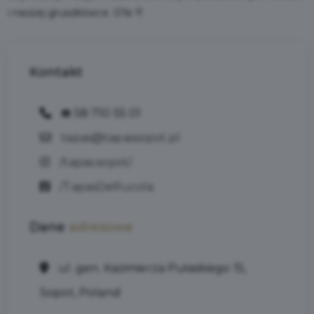
i naszej gruszkówce. O'le !!!
Kontakt
☎️ 58 710 55 01
tapas@tapassopot.pl
/tapas.sopot/
/TapasDeRucola
Dane
adresowe
ul. gen. Kazimierza Pułaskiego 15,
Sopot, Poland