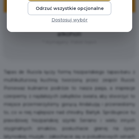
ZNIŻKI
Odrzuć wszystkie opcjonalne
Dostosuj wybór
10% na całe menu z wyłączeniem
alkoholi
* Wymagany : Pakiet Sopot
Tapas de Rucola łączy formę hiszpańskiego tapas-baru z
multikulturową kuchnią tworzoną przez zespół Rucoli.
Ponieważ kulinarne podróże to nasza pasja, a inspiracje
czerpiemy z najdalszych zakątków świata, aby stworzyć to
miejsce przemierzyliśmy gorącą Andaluzję i przenieśliśmy
to, co w niej najlepsze nad chłodny Bałtyk. Spróbujecie tu
prawdziwej hiszpańskiej szynki Serrano i wielu innych
oryginalnych smaków, posłuchacie granej na żywo
latynoskiej muzyki i zakochacie się w południowych winach