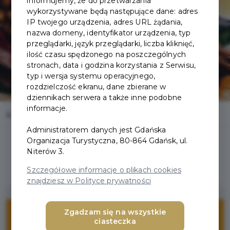
informujemy, że do przetwarzania
wykorzystywane będą następujące dane: adres
IP twojego urządzenia, adres URL żądania,
nazwa domeny, identyfikator urządzenia, typ
przeglądarki, język przeglądarki, liczba kliknięć,
ilość czasu spędzonego na poszczególnych
stronach, data i godzina korzystania z Serwisu,
typ i wersja systemu operacyjnego,
rozdzielczość ekranu, dane zbierane w
dziennikach serwera a także inne podobne
informacje.
Home
Oferty
TAPAS DE RUCOLA
Administratorem danych jest Gdańska
Organizacja Turystyczna, 80-864 Gdańsk, ul.
Niterów 3.
Szczegółowe informacje o plikach cookies
znajdziesz w Polityce prywatności
10%
Zgadzam się na wszystkie
ciasteczka