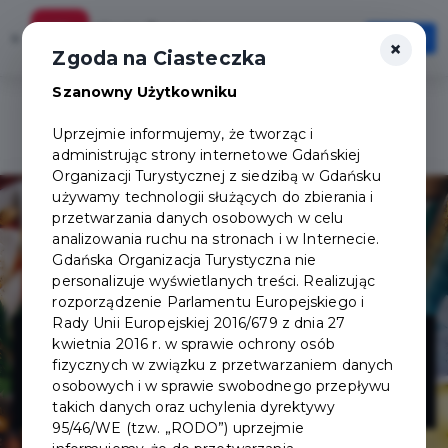
Karta Turysty
×
Otwórz
×
Szybciej, wygodniej, zawsze pod ręką
Zgoda na Ciasteczka
Szanowny Użytkowniku
Uprzejmie informujemy, że tworząc i
administrując strony internetowe Gdańskiej
Organizacji Turystycznej z siedzibą w Gdańsku
używamy technologii służących do zbierania i
przetwarzania danych osobowych w celu
analizowania ruchu na stronach i w Internecie.
Gdańska Organizacja Turystyczna nie
personalizuje wyświetlanych treści. Realizując
rozporządzenie Parlamentu Europejskiego i
TAPAS DE
Rady Unii Europejskiej 2016/679 z dnia 27
kwietnia 2016 r. w sprawie ochrony osób
fizycznych w związku z przetwarzaniem danych
RUCOLA
osobowych i w sprawie swobodnego przepływu
takich danych oraz uchylenia dyrektywy
95/46/WE (tzw. „RODO”) uprzejmie