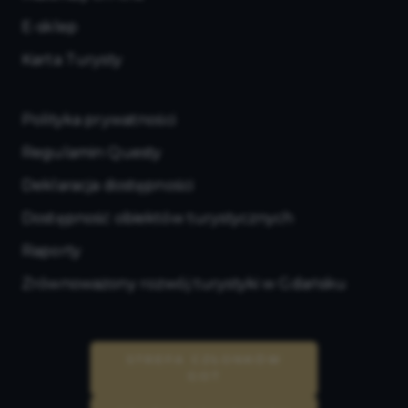
E-sklep
Karta Turysty
Polityka prywatności
Regulamin Questy
Deklaracja dostępności
Dostępność obiektów turystycznych
Raporty
Zrównoważony rozwój turystyki w Gdańsku
STREFA CZŁONKÓW
GOT