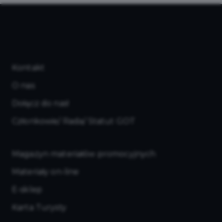
Kontakt
O nas
Dołącz do nas!
Członkowie/ Rada/ Statut GOT
Magazyn materiałów promocyjnych
Materiały on-line
E-sklep
Karta Turysty