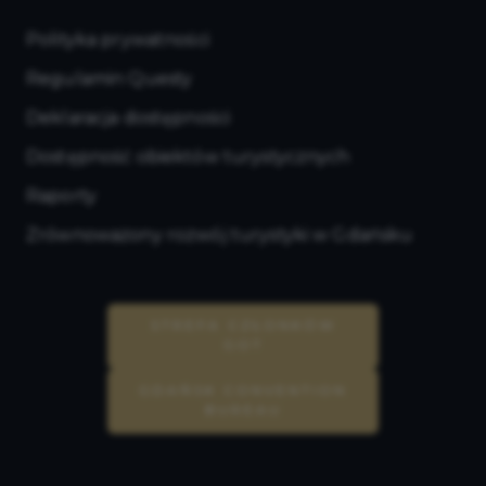
Polityka prywatności
Regulamin Questy
Deklaracja dostępności
Dostępność obiektów turystycznych
Raporty
Zrównoważony rozwój turystyki w Gdańsku
STREFA CZŁONKÓW
GOT
GDAŃSK CONVENTION
BUREAU