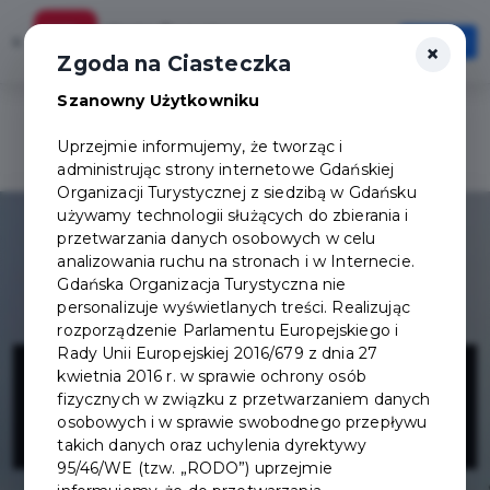
Karta Turysty
×
Otwórz
×
Szybciej, wygodniej, zawsze pod ręką
Zgoda na Ciasteczka
Szanowny Użytkowniku
Uprzejmie informujemy, że tworząc i
administrując strony internetowe Gdańskiej
Organizacji Turystycznej z siedzibą w Gdańsku
używamy technologii służących do zbierania i
przetwarzania danych osobowych w celu
analizowania ruchu na stronach i w Internecie.
Gdańska Organizacja Turystyczna nie
personalizuje wyświetlanych treści. Realizując
rozporządzenie Parlamentu Europejskiego i
Latarnia
Rady Unii Europejskiej 2016/679 z dnia 27
kwietnia 2016 r. w sprawie ochrony osób
fizycznych w związku z przetwarzaniem danych
Morska Sopot
osobowych i w sprawie swobodnego przepływu
takich danych oraz uchylenia dyrektywy
95/46/WE (tzw. „RODO”) uprzejmie