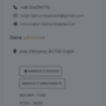
+48 504090710
latarniamorskasopot@gmail.com
www.latarniamorskasopot.pl
Dane
adresowe
plac Zdrojowy ,81-720 Sopot
NAWIGUJ Z GOOGLE
NAWIGUJ Z JAKDOJADE.PL
styczeń – luty:
10:00 - 16:00