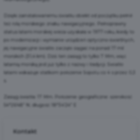
Dzięki zainstalowanemu światłu obiekt od początku pełnił
też rolę morskiego znaku nawigacyjnego. Pełnoprawny
status latarni morskiej wieża uzyskała w 1977 roku, kiedy to
po modernizacji i wymianie urządzeń optyczno-świetlnych,
jej nawigacyjne światło zaczęło sięgać na ponad 17 mil
morskich (31,4 km). Dziś ten zasięg to tylko 7 Mm, więc
latarnią morską jest już tylko z nazwy i tradycji. Światło
latarni wskazuje statkom położenie Sopotu co 4 s przez 0,3
s.
Zasięg światła: 17 Mm. Położenie geograficzne: szerokość
54°26’48” N; długość 18°34’24” E
Kontakt