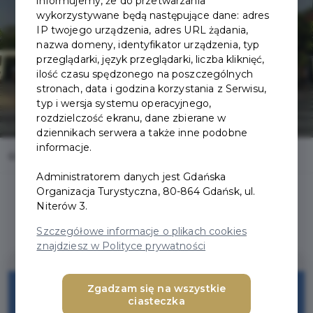
informujemy, że do przetwarzania
wykorzystywane będą następujące dane: adres
IP twojego urządzenia, adres URL żądania,
nazwa domeny, identyfikator urządzenia, typ
przeglądarki, język przeglądarki, liczba kliknięć,
ilość czasu spędzonego na poszczególnych
stronach, data i godzina korzystania z Serwisu,
typ i wersja systemu operacyjnego,
rozdzielczość ekranu, dane zbierane w
dziennikach serwera a także inne podobne
informacje.
Home
Oferty
Latarnia Morska Sopot
Administratorem danych jest Gdańska
Organizacja Turystyczna, 80-864 Gdańsk, ul.
Niterów 3.
Szczegółowe informacje o plikach cookies
znajdziesz w Polityce prywatności
Zgadzam się na wszystkie
Bezpłatne wejście
ciasteczka