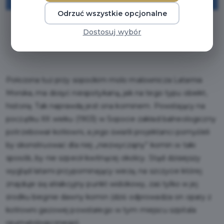
Odrzuć wszystkie opcjonalne
Dostosuj wybór
* Wymagany Pakiet Poznaj Trójmiasto
Położona tuż przy sopockim molo malownicza Latarnia
Morska, ma dosyć niespotykaną, jak na tego typu obiekt,
historię. Tak naprawdę jest ona kominem. Powstający na
początku XX wieku (1903) w Sopocie zakład balneologiczny
potrzebował kotłowni, a jego światli projektanci pomyśleli
by skonstruować dla niej „niezwyczajny” komin w taki
sposób, by nie szpecił kwitnącej okolicy. Stąd dzisiejszy
wygląd latarni przypominający wieżę, na szczycie której
znajduje się atrakcyjny punkt widokowy, zaś tylko w jej
środku biegnie dawny komin (dziś odprowadza on opary z
kotłowni gazowej powstałego w tym miejscu szpitala
reumatologicznego).