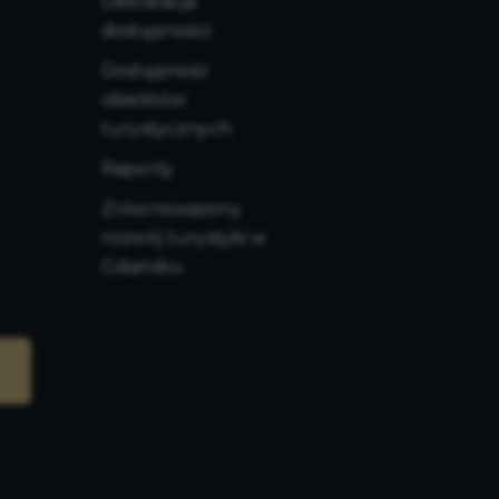
Deklaracja
dostępności
Dostępność
obiektów
turystycznych
Raporty
Zrównoważony
rozwój turystyki w
Gdańsku