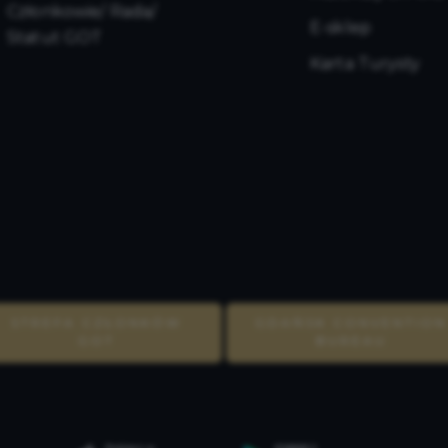
Członkowie/ Rada/
E-sklep
Statut GOT
Karta Turysty
STREFA CZŁONKÓW
GDAŃSK CONVENTION
GOT
BUREAU