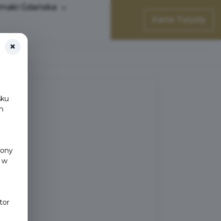
maki Gdańska
Karta Turysty
×
sku
h
y
rony
 w
tor