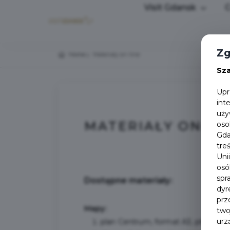
Visit Gdansk
C
Zg
Home
Materiały on-line
Sz
Upr
int
uży
MATERIAŁY ON-LI
oso
Gda
tre
Uni
osó
spr
Dostępne materiały:
dyr
prz
Mapy:
two
urz
plan Centrum, format A3, plik .pdf -