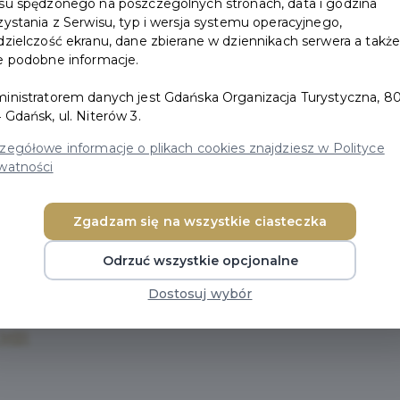
su spędzonego na poszczególnych stronach, data i godzina
zystania z Serwisu, typ i wersja systemu operacyjnego,
dzielczość ekranu, dane zbierane w dziennikach serwera a takż
e podobne informacje.
B)
inistratorem danych jest Gdańska Organizacja Turystyczna, 80
8 MB)
 Gdańsk, ul. Niterów 3.
7 MB)
zegółowe informacje o plikach cookies znajdziesz w Polityce
MB)
watności
07 MB)
B)
Zgadzam się na wszystkie ciasteczka
4 MB)
Odrzuć wszystkie opcjonalne
Dostosuj wybór
B)
7 MB)