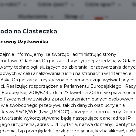
o robić?
Gdzie zjeść?
Gdzie spać?
S
Wydarzenia
Sklep
oda na Ciasteczka
anowny Użytkowniku
zejmie informujemy, że tworząc i administrując strony
ernetowe Gdańskiej Organizacji Turystycznej z siedzibą w Gdań
wamy technologii służących do zbierania i przetwarzania danyc
NE
bowych w celu analizowania ruchu na stronach i w Internecie.
ńska Organizacja Turystyczna nie personalizuje wyświetlanych
ści. Realizując rozporządzenie Parlamentu Europejskiego i Rad
i Europejskiej 2016/679 z dnia 27 kwietnia 2016 r. w sprawie och
b fizycznych w związku z przetwarzaniem danych osobowych i
awie swobodnego przepływu takich danych oraz uchylenia
ektywy 95/46/WE (tzw. „RODO”) uprzejmie informujemy, że do
etwarzania wykorzystywane będą następujące dane: adres IP
jego urządzenia, adres URL żądania, nazwa domeny, identyfika
ądzenia, typ przeglądarki, język przeglądarki, liczba kliknięć, ilość
POBIERZ