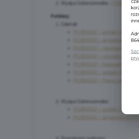
cza
Wyspa Sobieszewska -
POBIERZ
kor
roz
Foldery:
inn
Gdańsk
POBIERZ
j. polski (20.8 M
Adm
POBIERZ
j. angielski (20.
864
POBIERZ
j. niemiecki (20.
Szc
POBIERZ
j. rosyjski (9.03 
pry
POBIERZ
j. hiszpański (9.
POBIERZ
j. włoski (9.03 M
POBIERZ
j. francuski (9.0
Wyspa Sobieszewska
POBIERZ
j. polski (3.07 M
POBIERZ
j. angielski (3.0
Przestrzeń wolności