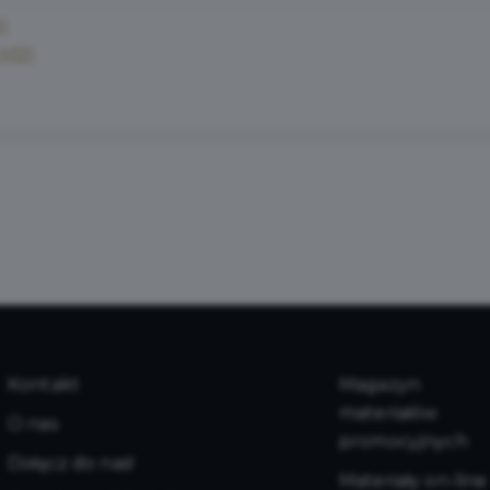
B)
2 MB)
Kontakt
Magazyn
materiałów
O nas
promocyjnych
Dołącz do nas!
Materiały on-line