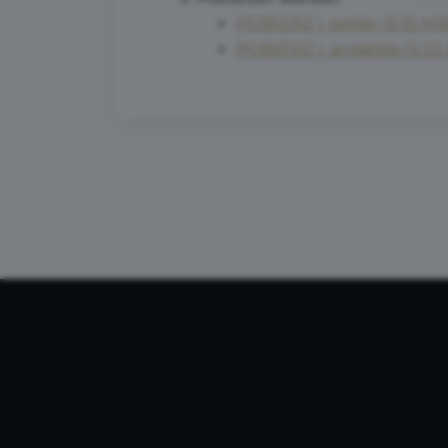
POBIERZ
j. polski (3.35 M
POBIERZ
j. angielski (3.3