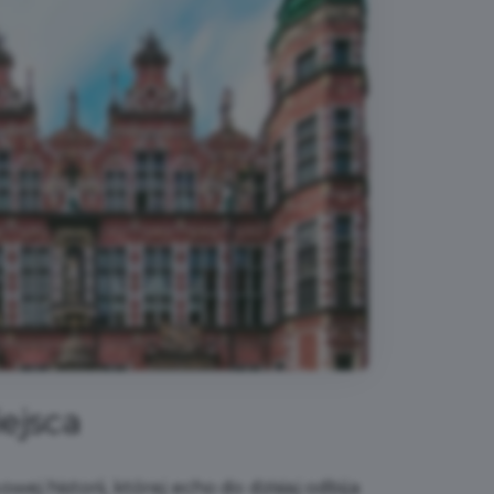
ejsca
ej historii, której echo do dzisiaj odbija