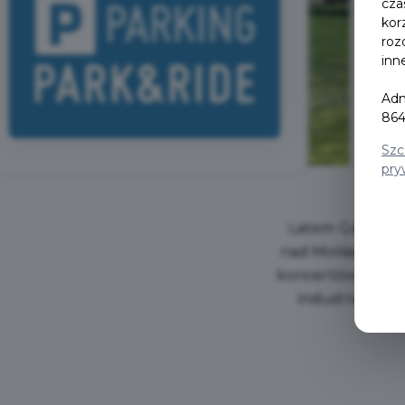
cza
kor
roz
inn
Adm
864
Szc
pry
Latem Gdańsk tę
nad Motławą, od
koncertów i festi
industrialny k