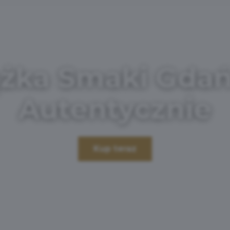
ążka Smaki Gdań
Autentycznie
Kup teraz