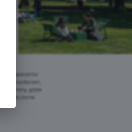
e
-
cają do spacerów
rowych wydarzeń,
iowe tereny, gdzie
ną na wieczorne