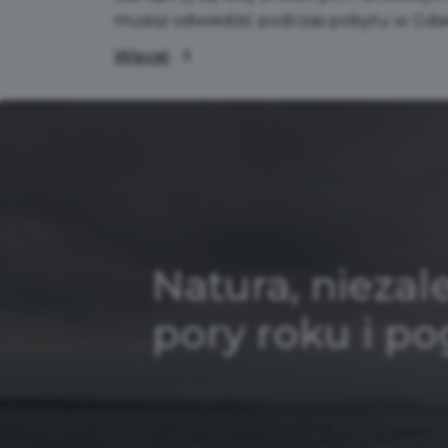
musisz odwiedzić podczas pobytu w Gda
Więcej
Natura, niezal
pory roku i p