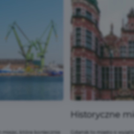
Historyczne mi
h miejsc, które koniecznie
Gdańsk to miasto o wyjątkow