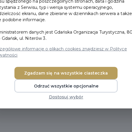
su spędzonego na poszczególnych stronach, data i godzina
zystania z Serwisu, typ i wersja systemu operacyjnego,
Lato w Gdańsku
dzielczość ekranu, dane zbierane w dziennikach serwera a takż
e podobne informacje.
inistratorem danych jest Gdańska Organizacja Turystyczna, 80
 Gdańsk, ul. Niterów 3.
zegółowe informacje o plikach cookies znajdziesz w Polityce
watności
Zgadzam się na wszystkie ciasteczka
tni energią od rana do wieczora. Słoneczne dni zachę
poczynku na plaży i odkrywania miasta w rytmie plene
Odrzuć wszystkie opcjonalne
wali. A gdy zapada zmrok, warto przenieść się na stoczn
Dostosuj wybór
limat spotyka się z muzyką i swobodną atmosferą ideal
spotkania.