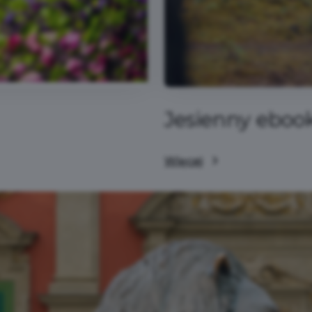
Jesienny eboo
Więcej