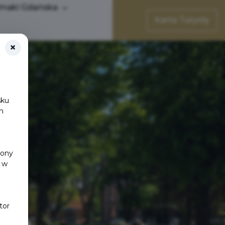
maki Gdańska
Karta Turysty
×
sku
h
y
rony
 w
tor