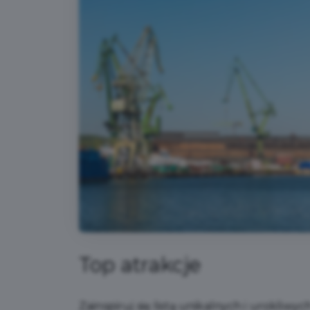
Top atrakcje
Zainspiruj się listą unikalnych i urokliwyc