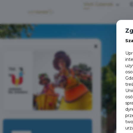
Visit Gdansk
C
Zg
Sz
X
Upr
int
uży
oso
Gda
tre
Uni
osó
spr
dyr
prz
two
urz