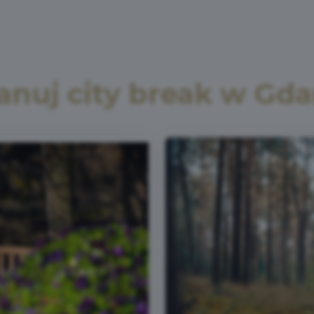
anuj city break w Gd