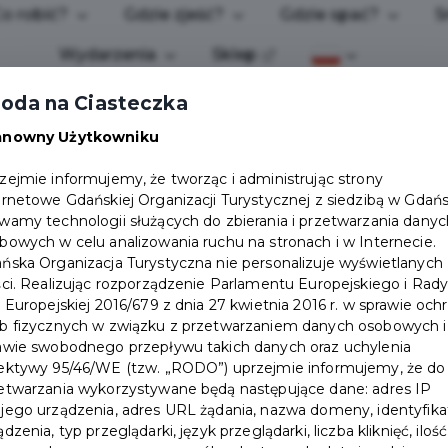
o robić?
Gdzie zjeść?
Gdzie spać?
S
Wydarzenia
Sklep
oda na Ciasteczka
anowny Użytkowniku
zejmie informujemy, że tworząc i administrując strony
ernetowe Gdańskiej Organizacji Turystycznej z siedzibą w Gdań
wamy technologii służących do zbierania i przetwarzania danyc
bowych w celu analizowania ruchu na stronach i w Internecie.
ńska Organizacja Turystyczna nie personalizuje wyświetlanych
ści. Realizując rozporządzenie Parlamentu Europejskiego i Rad
i Europejskiej 2016/679 z dnia 27 kwietnia 2016 r. w sprawie och
b fizycznych w związku z przetwarzaniem danych osobowych i
awie swobodnego przepływu takich danych oraz uchylenia
ektywy 95/46/WE (tzw. „RODO”) uprzejmie informujemy, że do
etwarzania wykorzystywane będą następujące dane: adres IP
jego urządzenia, adres URL żądania, nazwa domeny, identyfika
ądzenia, typ przeglądarki, język przeglądarki, liczba kliknięć, ilość