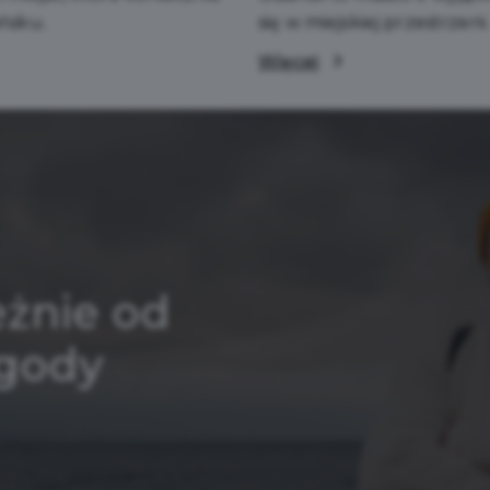
ńsku.
się w miejskiej przestrzeni.
Więcej
eżnie od
ogody