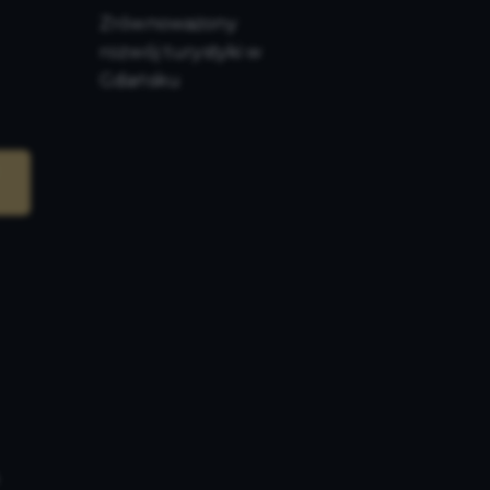
Zrównoważony
rozwój turystyki w
Gdańsku