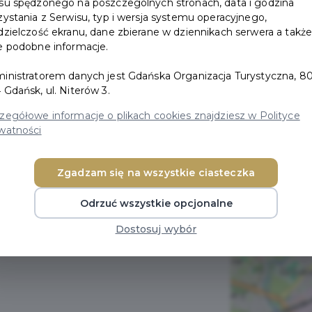
su spędzonego na poszczególnych stronach, data i godzina
zystania z Serwisu, typ i wersja systemu operacyjnego,
dzielczość ekranu, dane zbierane w dziennikach serwera a takż
e podobne informacje.
inistratorem danych jest Gdańska Organizacja Turystyczna, 80
 Gdańsk, ul. Niterów 3.
zegółowe informacje o plikach cookies znajdziesz w Polityce
watności
Zgadzam się na wszystkie ciasteczka
Odrzuć wszystkie opcjonalne
Dostosuj wybór