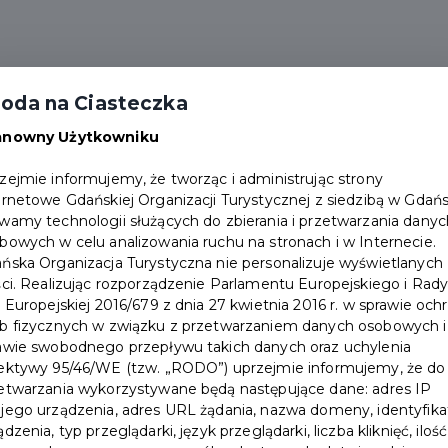
oda na Ciasteczka
anowny Użytkowniku
zejmie informujemy, że tworząc i administrując strony
ernetowe Gdańskiej Organizacji Turystycznej z siedzibą w Gdań
wamy technologii służących do zbierania i przetwarzania danyc
ca. Trwa to zaledwie 5 minut i nic nie kosztuje. Karta
bowych w celu analizowania ruchu na stronach i w Internecie.
ńska Organizacja Turystyczna nie personalizuje wyświetlanych
ści. Realizując rozporządzenie Parlamentu Europejskiego i Rad
i Europejskiej 2016/679 z dnia 27 kwietnia 2016 r. w sprawie och
b fizycznych w związku z przetwarzaniem danych osobowych i
awie swobodnego przepływu takich danych oraz uchylenia
ektywy 95/46/WE (tzw. „RODO”) uprzejmie informujemy, że do
+
etwarzania wykorzystywane będą następujące dane: adres IP
jego urządzenia, adres URL żądania, nazwa domeny, identyfika
−
ądzenia, typ przeglądarki, język przeglądarki, liczba kliknięć, ilość