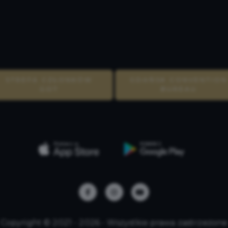
STREFA CZŁONKÓW
GDAŃSK CONVENTION
GOT
BUREAU
Copyright © 2021 - 2026 - Wszystkie prawa zastrzeżone