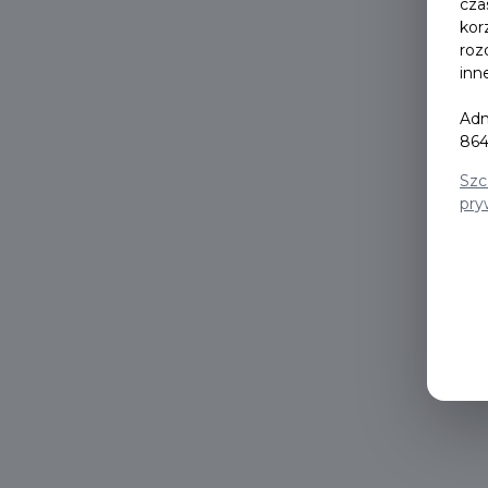
cza
kor
roz
inn
Adm
864
Szc
pry