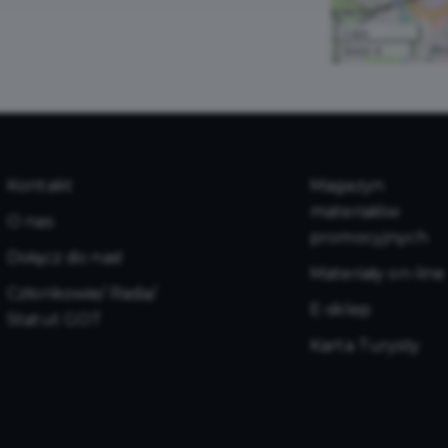
1 km
3000 ft
Kontakt
Magazyn
materiałów
O nas
promocyjnych
Dołącz do nas!
Materiały on-line
Członkowie/ Rada/
E-sklep
Statut GOT
Karta Turysty