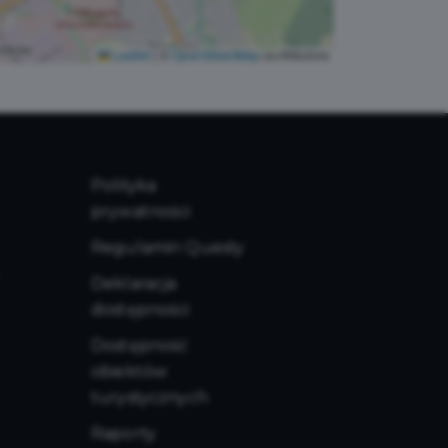
Leaflet
|
©
OpenStreetMap
contributors
Polityka
prywatności
Regulamin Questy
Deklaracja
dostępności
Dostępność
obiektów
turystycznych
Raporty