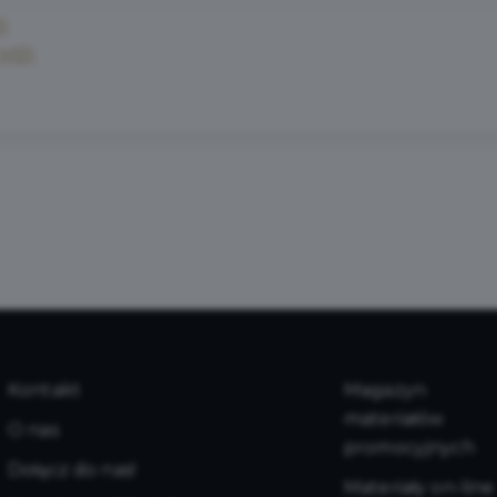
B)
2 MB)
Kontakt
Magazyn
materiałów
O nas
promocyjnych
Dołącz do nas!
Materiały on-line