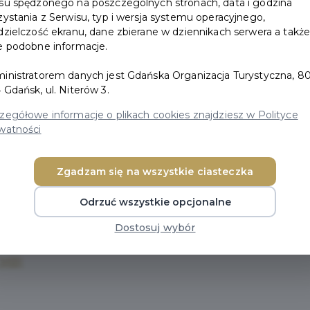
su spędzonego na poszczególnych stronach, data i godzina
zystania z Serwisu, typ i wersja systemu operacyjnego,
dzielczość ekranu, dane zbierane w dziennikach serwera a takż
e podobne informacje.
B)
inistratorem danych jest Gdańska Organizacja Turystyczna, 80
8 MB)
 Gdańsk, ul. Niterów 3.
7 MB)
zegółowe informacje o plikach cookies znajdziesz w Polityce
MB)
watności
07 MB)
B)
Zgadzam się na wszystkie ciasteczka
4 MB)
Odrzuć wszystkie opcjonalne
Dostosuj wybór
B)
7 MB)