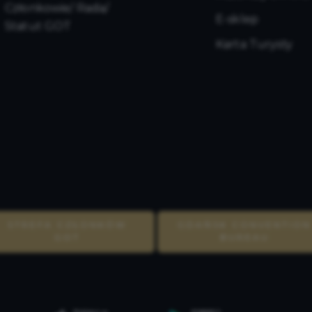
Członkowie/ Rada/
E-sklep
Statut GOT
Karta Turysty
STREFA CZŁONKÓW
GDAŃSK CONVENTION
GOT
BUREAU