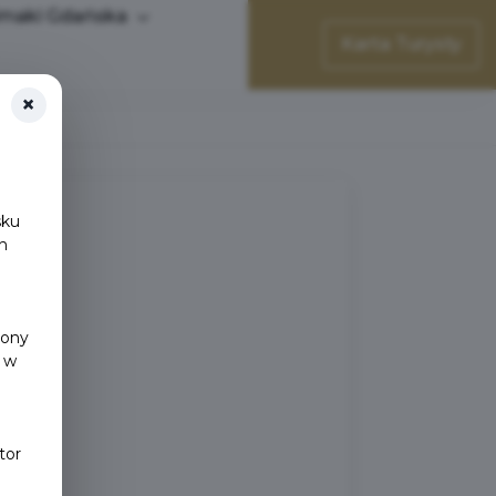
maki Gdańska
Karta Turysty
×
sku
h
y
rony
 w
tor