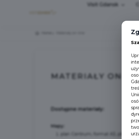
Visit Gdansk
C
Zg
Home
Materiały on-line
Sz
Upr
int
uży
MATERIAŁY ON-LI
oso
Gda
tre
Uni
osó
spr
Dostępne materiały:
dyr
prz
Mapy:
two
urz
plan Centrum, format A3, plik .pdf -