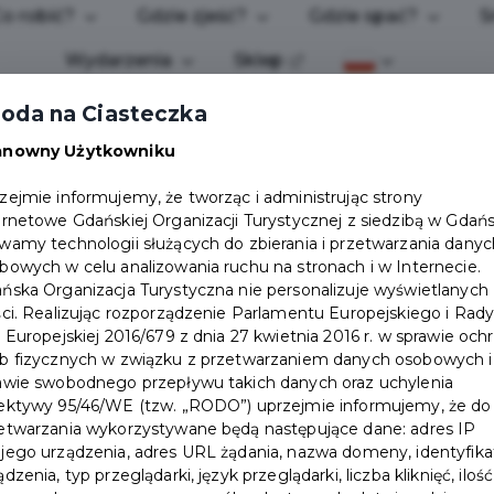
o robić?
Gdzie zjeść?
Gdzie spać?
S
Wydarzenia
Sklep
oda na Ciasteczka
anowny Użytkowniku
zejmie informujemy, że tworząc i administrując strony
ernetowe Gdańskiej Organizacji Turystycznej z siedzibą w Gdań
wamy technologii służących do zbierania i przetwarzania danyc
NE
bowych w celu analizowania ruchu na stronach i w Internecie.
ńska Organizacja Turystyczna nie personalizuje wyświetlanych
ści. Realizując rozporządzenie Parlamentu Europejskiego i Rad
i Europejskiej 2016/679 z dnia 27 kwietnia 2016 r. w sprawie och
b fizycznych w związku z przetwarzaniem danych osobowych i
awie swobodnego przepływu takich danych oraz uchylenia
ektywy 95/46/WE (tzw. „RODO”) uprzejmie informujemy, że do
etwarzania wykorzystywane będą następujące dane: adres IP
jego urządzenia, adres URL żądania, nazwa domeny, identyfika
ądzenia, typ przeglądarki, język przeglądarki, liczba kliknięć, ilość
POBIERZ