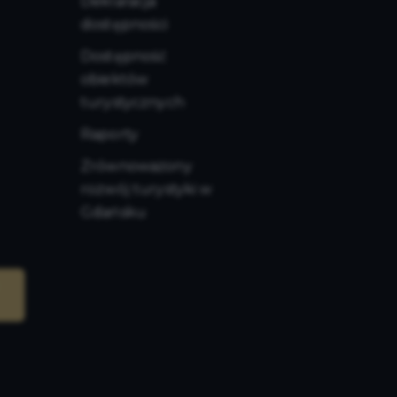
Deklaracja
dostępności
Dostępność
obiektów
turystycznych
Raporty
Zrównoważony
rozwój turystyki w
Gdańsku