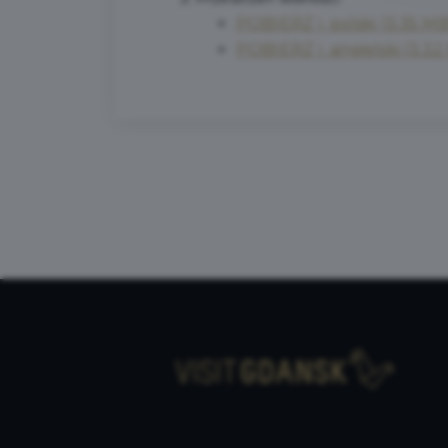
POBIERZ
j. polski (3.35 M
POBIERZ
j. angielski (3.3