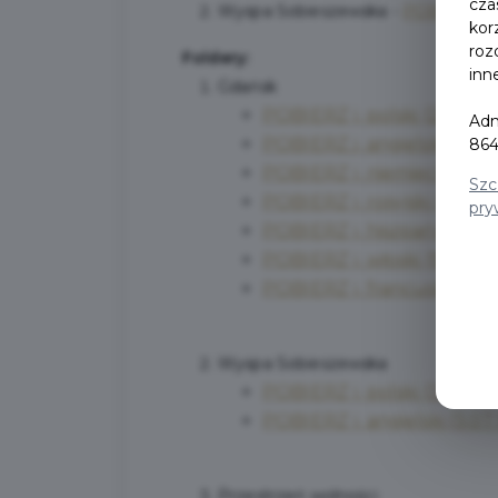
cza
Wyspa Sobieszewska -
POBIERZ
kor
roz
Foldery:
inn
Gdańsk
POBIERZ
j. polski (20.8 M
Adm
POBIERZ
j. angielski (20.
864
POBIERZ
j. niemiecki (20.
Szc
POBIERZ
j. rosyjski (9.03 
pry
POBIERZ
j. hiszpański (9.
POBIERZ
j. włoski (9.03 M
POBIERZ
j. francuski (9.0
Wyspa Sobieszewska
POBIERZ
j. polski (3.07 M
POBIERZ
j. angielski (3.0
Przestrzeń wolności