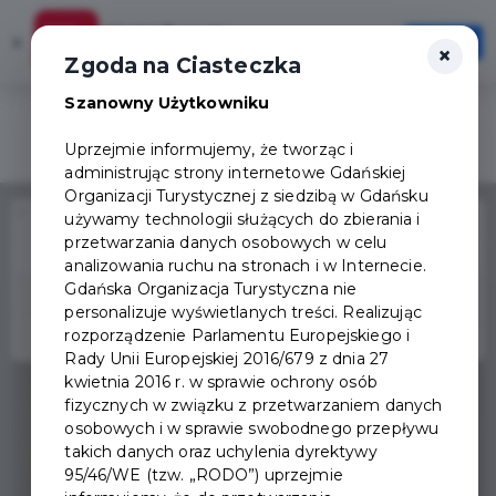
Karta Turysty
×
Otwórz
×
Szybciej, wygodniej, zawsze pod ręką
Zgoda na Ciasteczka
Szanowny Użytkowniku
Uprzejmie informujemy, że tworząc i
administrując strony internetowe Gdańskiej
Organizacji Turystycznej z siedzibą w Gdańsku
Home
Wydarzenia
Lekko nie będzie
używamy technologii służących do zbierania i
przetwarzania danych osobowych w celu
Wydarzenie już się
analizowania ruchu na stronach i w Internecie.
zakończyło
Gdańska Organizacja Turystyczna nie
personalizuje wyświetlanych treści. Realizując
rozporządzenie Parlamentu Europejskiego i
Rady Unii Europejskiej 2016/679 z dnia 27
kwietnia 2016 r. w sprawie ochrony osób
fizycznych w związku z przetwarzaniem danych
osobowych i w sprawie swobodnego przepływu
takich danych oraz uchylenia dyrektywy
95/46/WE (tzw. „RODO”) uprzejmie