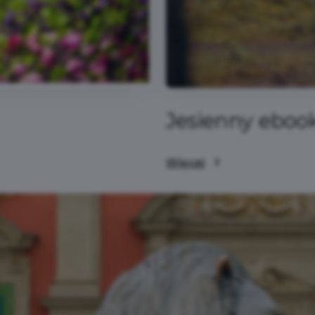
Jesienny eboo
Więcej