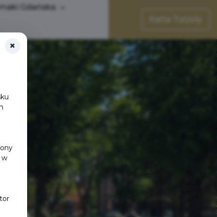
maki Gdańska
Karta Turysty
×
sku
h
y
rony
 w
tor