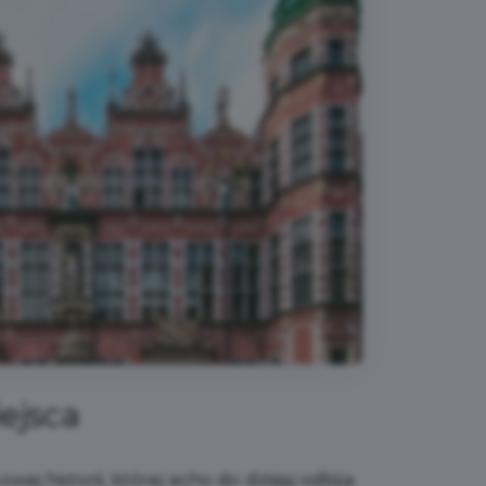
ejsca
ej historii, której echo do dzisiaj odbija