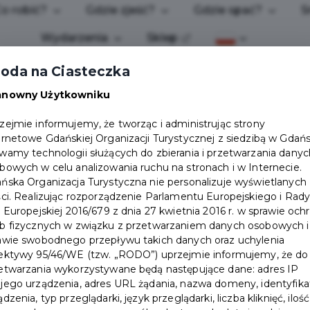
o robić?
Gdzie zjeść?
Gdzie spać?
S
Wydarzenia
Sklep
oda na Ciasteczka
anowny Użytkowniku
zejmie informujemy, że tworząc i administrując strony
ernetowe Gdańskiej Organizacji Turystycznej z siedzibą w Gdań
wamy technologii służących do zbierania i przetwarzania danyc
bowych w celu analizowania ruchu na stronach i w Internecie.
ńska Organizacja Turystyczna nie personalizuje wyświetlanych
ści. Realizując rozporządzenie Parlamentu Europejskiego i Rad
i Europejskiej 2016/679 z dnia 27 kwietnia 2016 r. w sprawie och
b fizycznych w związku z przetwarzaniem danych osobowych i
awie swobodnego przepływu takich danych oraz uchylenia
ektywy 95/46/WE (tzw. „RODO”) uprzejmie informujemy, że do
etwarzania wykorzystywane będą następujące dane: adres IP
jego urządzenia, adres URL żądania, nazwa domeny, identyfika
ądzenia, typ przeglądarki, język przeglądarki, liczba kliknięć, ilość