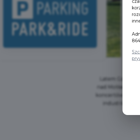
cza
kor
roz
inn
Adm
864
Szc
pry
Latem Gdańsk tę
nad Motławą, od
koncertów i festi
industrialny k