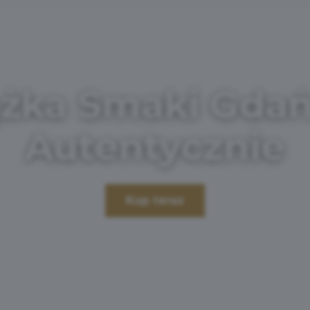
ążka Smaki Gdań
Autentycznie
Kup teraz