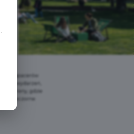
e
-
cają do spacerów
rowych wydarzeń,
iowe tereny, gdzie
ną na wieczorne