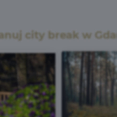
anuj city break w Gd