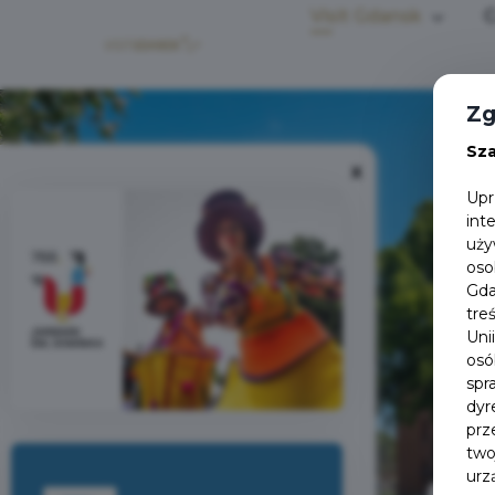
Visit Gdansk
C
Zg
Sz
X
Upr
int
uży
oso
Gda
tre
Uni
osó
spr
dyr
prz
two
urz