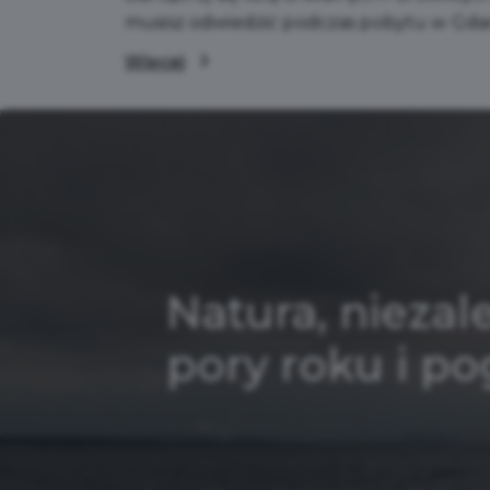
musisz odwiedzić podczas pobytu w Gda
Więcej
Natura, niezal
pory roku i p