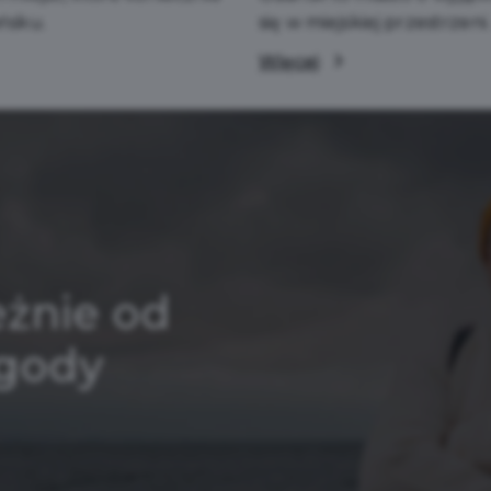
ńsku.
się w miejskiej przestrzeni.
Więcej
eżnie od
ogody