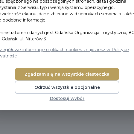
su spędzonego na poszczególnych stronach, data i godzina
zystania z Serwisu, typ i wersja systemu operacyjnego,
Lato w Gdańsku
dzielczość ekranu, dane zbierane w dziennikach serwera a takż
e podobne informacje.
inistratorem danych jest Gdańska Organizacja Turystyczna, 80
 Gdańsk, ul. Niterów 3.
zegółowe informacje o plikach cookies znajdziesz w Polityce
watności
Zgadzam się na wszystkie ciasteczka
tni energią od rana do wieczora. Słoneczne dni zachę
poczynku na plaży i odkrywania miasta w rytmie plene
Odrzuć wszystkie opcjonalne
wali. A gdy zapada zmrok, warto przenieść się na stoczn
Dostosuj wybór
limat spotyka się z muzyką i swobodną atmosferą ideal
spotkania.