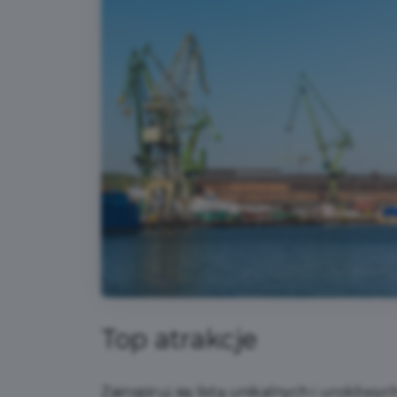
Top atrakcje
Zainspiruj się listą unikalnych i urokliwyc