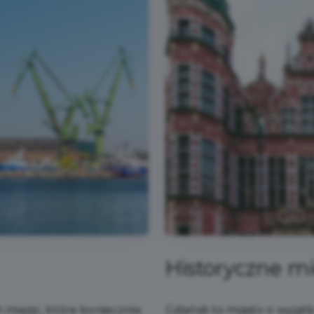
Historyczne mi
h miejsc, które koniecznie
Gdańsk to miasto o wyjątkow