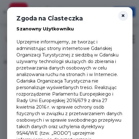
Karta Turysty
×
Otwórz
×
Szybciej, wygodniej, zawsze pod ręką
Zgoda na Ciasteczka
Szanowny Użytkowniku
Otwór
Uprzejmie informujemy, że tworząc i
administrując strony internetowe Gdańskiej
Organizacji Turystycznej z siedzibą w Gdańsku
używamy technologii służących do zbierania i
Home
Materiały on-line
przetwarzania danych osobowych w celu
analizowania ruchu na stronach i w Internecie.
Gdańska Organizacja Turystyczna nie
personalizuje wyświetlanych treści. Realizując
rozporządzenie Parlamentu Europejskiego i
Rady Unii Europejskiej 2016/679 z dnia 27
MATERIAŁY ON-LINE
kwietnia 2016 r. w sprawie ochrony osób
fizycznych w związku z przetwarzaniem danych
osobowych i w sprawie swobodnego przepływu
takich danych oraz uchylenia dyrektywy
95/46/WE (tzw. „RODO”) uprzejmie
Dostępne materiały: