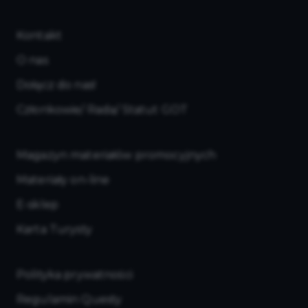
Kontakt
O nas
Dołącz do nas!
Członkowie/ Rada/ Statut GOT
Magazyn materiałów promocyjnych
Materiały on-line
E-sklep
Karta Turysty
Polityka prywatności
Regulamin Questy