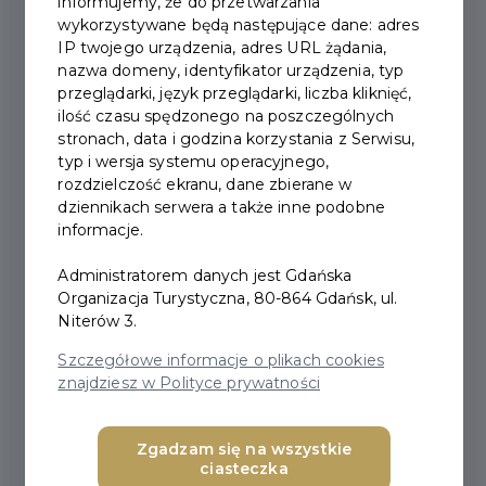
informujemy, że do przetwarzania
wykorzystywane będą następujące dane: adres
IP twojego urządzenia, adres URL żądania,
Mapy:
nazwa domeny, identyfikator urządzenia, typ
plan Centrum, format A3, plik .pdf -
POBIERZ
przeglądarki, język przeglądarki, liczba kliknięć,
Wyspa Sobieszewska -
POBIERZ
ilość czasu spędzonego na poszczególnych
stronach, data i godzina korzystania z Serwisu,
Foldery:
typ i wersja systemu operacyjnego,
rozdzielczość ekranu, dane zbierane w
Gdańsk
dziennikach serwera a także inne podobne
POBIERZ
j. polski (20.8 MB)
informacje.
POBIERZ
j. angielski (20.8 MB)
POBIERZ
j. niemiecki (20.7 MB)
Administratorem danych jest Gdańska
POBIERZ
j. rosyjski (9.03 MB)
Organizacja Turystyczna, 80-864 Gdańsk, ul.
Niterów 3.
POBIERZ
j. hiszpański (9.07 MB)
POBIERZ
j. włoski (9.03 MB)
Szczegółowe informacje o plikach cookies
POBIERZ
j. francuski (9.04 MB)
znajdziesz w Polityce prywatności
Zgadzam się na wszystkie
Wyspa Sobieszewska
ciasteczka
POBIERZ
j. polski (3.07 MB)