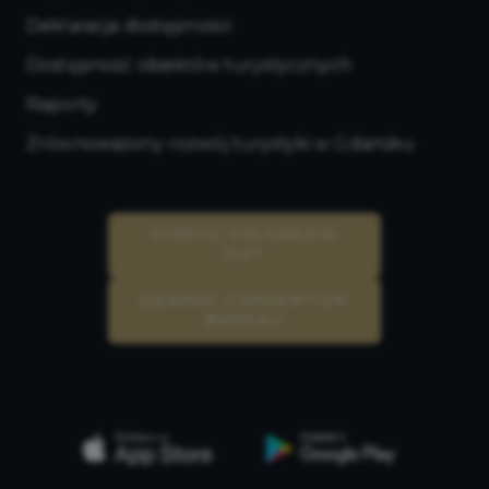
Deklaracja dostępności
Dostępność obiektów turystycznych
Raporty
Zrównoważony rozwój turystyki w Gdańsku
STREFA CZŁONKÓW
GOT
GDAŃSK CONVENTION
BUREAU