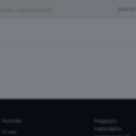
idualna - Gdańsk 2021.pdf
2024-01
Kontakt
Magazyn
materiałów
O nas