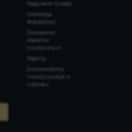
Regulamin Questy
Deklaracja
dostępności
Dostępność
obiektów
turystycznych
Raporty
Zrównoważony
rozwój turystyki w
Gdańsku