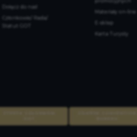
promocyjnych
Dołącz do nas!
Materiały on-line
Członkowie/ Rada/
E-sklep
Statut GOT
Karta Turysty
STREFA CZŁONKÓW
GDAŃSK CONVENTION
GOT
BUREAU