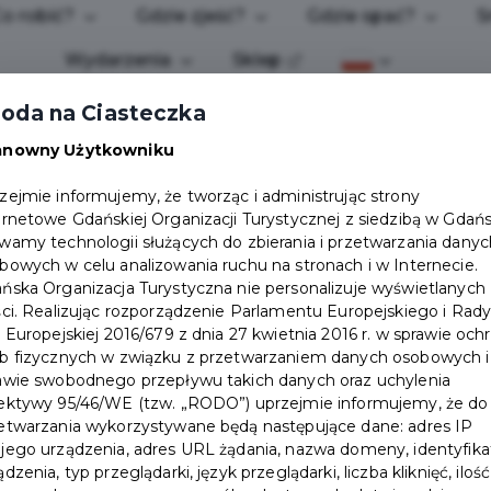
o robić?
Gdzie zjeść?
Gdzie spać?
S
Wydarzenia
Sklep
oda na Ciasteczka
anowny Użytkowniku
zejmie informujemy, że tworząc i administrując strony
ernetowe Gdańskiej Organizacji Turystycznej z siedzibą w Gdań
wamy technologii służących do zbierania i przetwarzania danyc
bowych w celu analizowania ruchu na stronach i w Internecie.
ńska Organizacja Turystyczna nie personalizuje wyświetlanych
ści. Realizując rozporządzenie Parlamentu Europejskiego i Rad
i Europejskiej 2016/679 z dnia 27 kwietnia 2016 r. w sprawie och
b fizycznych w związku z przetwarzaniem danych osobowych i
ROKU [PL]
awie swobodnego przepływu takich danych oraz uchylenia
W 2022 ROKU [PL]
ektywy 95/46/WE (tzw. „RODO”) uprzejmie informujemy, że do
POMORSKIM W 2021 ROKU [PL/EN]
etwarzania wykorzystywane będą następujące dane: adres IP
1 ROKU [PL]
jego urządzenia, adres URL żądania, nazwa domeny, identyfika
ądzenia, typ przeglądarki, język przeglądarki, liczba kliknięć, ilość
019-2021 [PL]