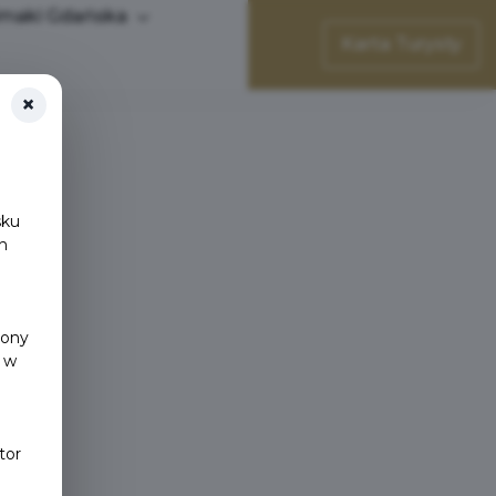
maki Gdańska
Karta Turysty
×
sku
h
y
rony
 w
tor