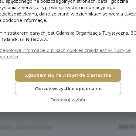
su spędzonego na poszczególnych stronach, data i godzina
WÓDZTWIE POMORSKIM - PORÓWNANIE 2019-2020 ROKU [
zystania z Serwisu, typ i wersja systemu operacyjnego,
WÓDZTWIE POMORSKIM W 2019 ROKU [PL/EN]
dzielczość ekranu, dane zbierane w dziennikach serwera a takż
e podobne informacje.
inistratorem danych jest Gdańska Organizacja Turystyczna, 80
 Gdańsk, ul. Niterów 3.
zegółowe informacje o plikach cookies znajdziesz w Polityce
watności
Zgadzam się na wszystkie ciasteczka
Odrzuć wszystkie opcjonalne
Data do
Dostosuj wybór
idualna - Gdańsk 2023.pdf
2024-02
idualna - Gdańsk 2022.pdf
2024-01