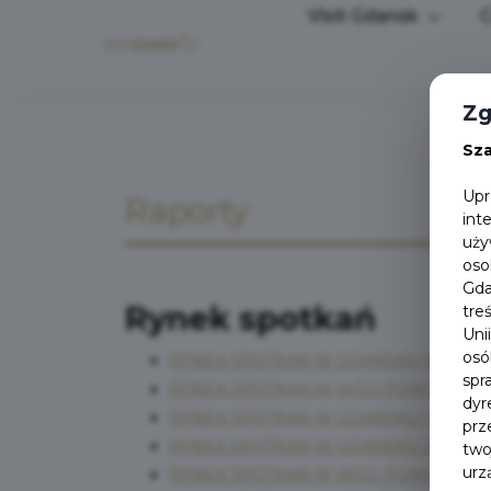
Visit Gdansk
C
Zg
Sz
Upr
Raporty
int
uży
oso
Gda
Rynek spotkań
tre
Uni
osó
RYNEK SPOTKAŃ W GDAŃSKU W 2022 
spr
RYNEK SPOTKAŃ W WOJ. POMORSKIM 
dyr
RYNEK SPOTKAŃ W GDAŃSKU I WOJ. 
prz
RYNEK SPOTKAŃ W GDAŃSKU 2019-202
two
urz
RYNEK SPOTKAŃ W WOJ. POMORSKIM 2