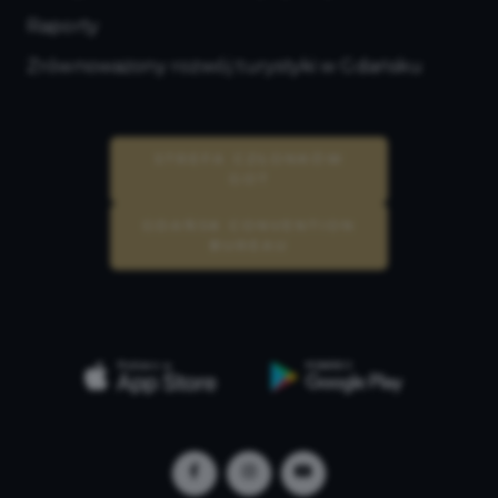
Raporty
Zrównoważony rozwój turystyki w Gdańsku
STREFA CZŁONKÓW
GOT
GDAŃSK CONVENTION
BUREAU