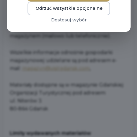
Magazyn czynny jest w każdy
wtorek, w
Odrzuć wszystkie opcjonalne
godzinach od 9:00 do 12:00. Odebranie
Dostosuj wybór
zamówionych materiałów możliwe jest po
wcześniejszym ustaleniu daty odbioru z
magazynem (mailowo lub telefonicznie).
Wszelkie informacje odnośnie gospodarki
magazynowej udzielane są pod adresem e-
mail:
magazyn@visitgdansk.com
,
Materiały dostępne są w magazynie Gdańskiej
Organizacji Turystycznej pod adresem:
ul. Niterów 3
80-864 Gdańsk
Limity wydawanych materiałów