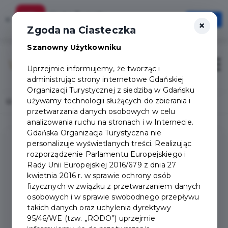
Karta Turysty
×
Otwórz
×
Szybciej, wygodniej, zawsze pod ręką
Zgoda na Ciasteczka
Szanowny Użytkowniku
Otwór
Uprzejmie informujemy, że tworząc i
administrując strony internetowe Gdańskiej
Organizacji Turystycznej z siedzibą w Gdańsku
używamy technologii służących do zbierania i
Home
Magazyn materiałów promocyjnych
przetwarzania danych osobowych w celu
analizowania ruchu na stronach i w Internecie.
Gdańska Organizacja Turystyczna nie
personalizuje wyświetlanych treści. Realizując
rozporządzenie Parlamentu Europejskiego i
Rady Unii Europejskiej 2016/679 z dnia 27
MAGAZYN MATERIAŁÓW
kwietnia 2016 r. w sprawie ochrony osób
fizycznych w związku z przetwarzaniem danych
PROMOCYJNYCH
osobowych i w sprawie swobodnego przepływu
takich danych oraz uchylenia dyrektywy
Bezpłatne materiały promocyjne przysługują
95/46/WE (tzw. „RODO”) uprzejmie