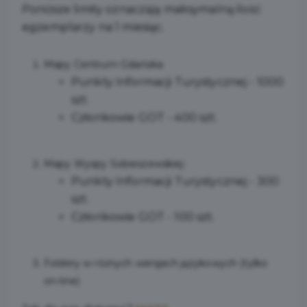
Poniższe limity oznaczają maksymalną ilość
egzemplarzy na 1 miesiąc.
Mapy Centrum Gdańska:
Punkty Informacji Turystycznej - 1000
szt.
Członkowie GOT - 400 szt.
Mapy Wyspy Sobieszewskiej:
Punkty Informacji Turystycznej - 300
szt.
Członkowie GOT - 100 szt.
Foldery w różnych wersjach językowych (tylko
on-line)