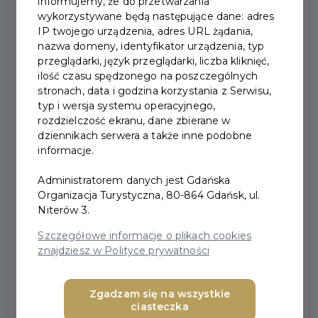
informujemy, że do przetwarzania
członkom Gdańskiej Organizacji Turystycznej
wykorzystywane będą następujące dane: adres
oraz partnerom strategicznym.
IP twojego urządzenia, adres URL żądania,
nazwa domeny, identyfikator urządzenia, typ
W celu pobrania materiałów z magazynu
przeglądarki, język przeglądarki, liczba kliknięć,
ilość czasu spędzonego na poszczególnych
Gdańskiej Organizacji Turystycznej należy
stronach, data i godzina korzystania z Serwisu,
zapoznać się z załączonym
typ i wersja systemu operacyjnego,
regulaminem, pobrać dokument zamówienia
rozdzielczość ekranu, dane zbierane w
WZ, a następnie przesłać go na adres:
dziennikach serwera a także inne podobne
informacje.
magazyn@visitgdansk.com
. Wykaz materiałów
będących w zarządzaniu GOT znajduje się
Administratorem danych jest Gdańska
poniżej.
Organizacja Turystyczna, 80-864 Gdańsk, ul.
Niterów 3.
Regulamin wydawania drukowanych materiałów
Szczegółowe informacje o plikach cookies
promocyjnych GOT -
POBIERZ
(968.79 KB)
znajdziesz w Polityce prywatności
Dokument WZ - format .xls -
POBIERZ
(39 KB)
Dokument WZ - format .pdf -
POBIERZ
(44 KB)
Zgadzam się na wszystkie
ciasteczka