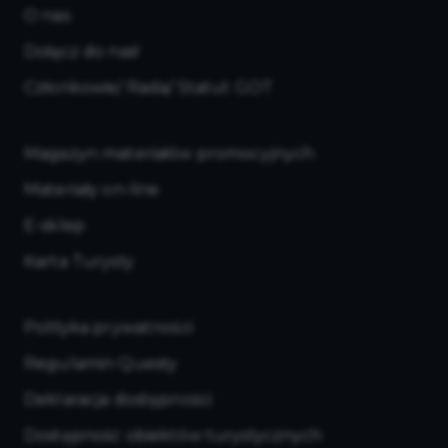
O nas
Dołącz do nas!
Członkowie/ Rada/ Statut GOT
Magazyn materiałów promocyjnych
Materiały on-line
E-sklep
Karta Turysty
Polityka prywatności
Regulamin Questy
Deklaracja dostępności
Dostępność obiektów turystycznych