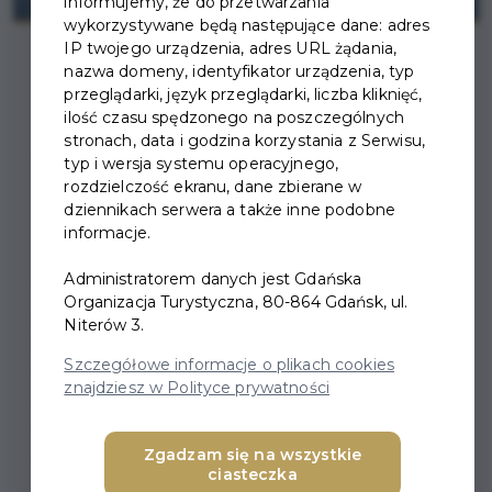
informujemy, że do przetwarzania
wykorzystywane będą następujące dane: adres
IP twojego urządzenia, adres URL żądania,
nazwa domeny, identyfikator urządzenia, typ
przeglądarki, język przeglądarki, liczba kliknięć,
ilość czasu spędzonego na poszczególnych
stronach, data i godzina korzystania z Serwisu,
WŁOSKA KOLACJA Z SAN
typ i wersja systemu operacyjnego,
rozdzielczość ekranu, dane zbierane w
PELLEGRINO
dziennikach serwera a także inne podobne
informacje.
28 maja o godzinie 19:00 w restauracji L’Entre
Administratorem danych jest Gdańska
Villes w Sopocie odbędzie się uczta, jakiej
Organizacja Turystyczna, 80-864 Gdańsk, ul.
jeszcze nie było. Menu tego wieczoru to owoc
Niterów 3.
współpracy trzech wybitnych szefów kuchni:
Szczegółowe informacje o plikach cookies
Sławomira Hahna (L’Entre Villes), Patryka
znajdziesz w Polityce prywatności
Domachowskiego (Fishmarkt) oraz Rafaela
Dargacza (Goldwasser). Czeka na Państwa
Zgadzam się na wszystkie
podróż przez smaki morza, szlachetne mięsa i
ciasteczka
najświeższe sezonowe dodatki.