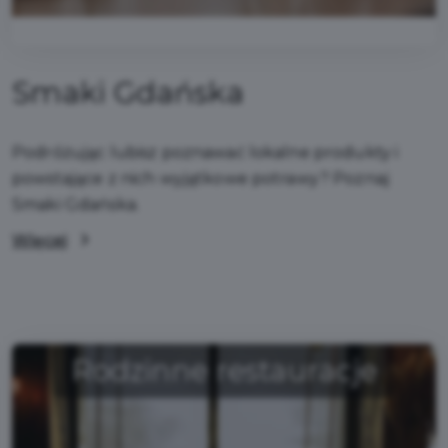
Smaki Gdańska
Podróżując lubisz poznawać lokalne produkty i
powstające z nich wyjątkowe potrawy? Poznaj
Smaki Gdańska.
Więcej
Rodzinne restauracje