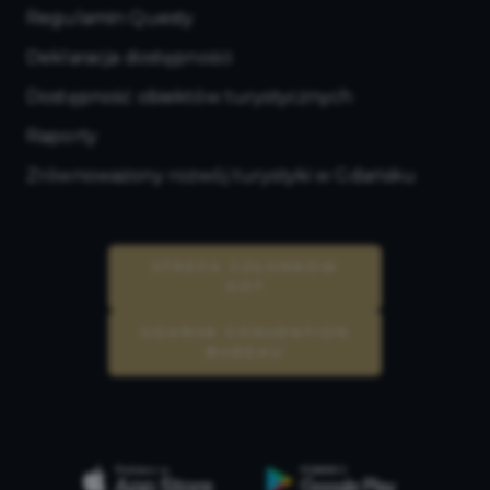
Regulamin Questy
Deklaracja dostępności
Dostępność obiektów turystycznych
Raporty
Zrównoważony rozwój turystyki w Gdańsku
STREFA CZŁONKÓW
GOT
GDAŃSK CONVENTION
BUREAU