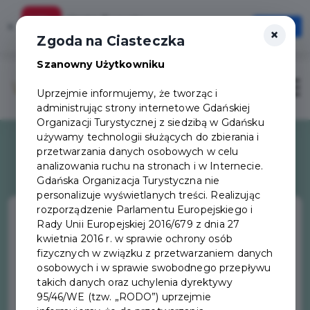
Karta Turysty
×
Otwórz
×
Szybciej, wygodniej, zawsze pod ręką
Zgoda na Ciasteczka
Szanowny Użytkowniku
Otwór
Uprzejmie informujemy, że tworząc i
administrując strony internetowe Gdańskiej
Organizacji Turystycznej z siedzibą w Gdańsku
używamy technologii służących do zbierania i
przetwarzania danych osobowych w celu
analizowania ruchu na stronach i w Internecie.
Gdańska Organizacja Turystyczna nie
personalizuje wyświetlanych treści. Realizując
rozporządzenie Parlamentu Europejskiego i
Rady Unii Europejskiej 2016/679 z dnia 27
kwietnia 2016 r. w sprawie ochrony osób
Europejska Stolica
fizycznych w związku z przetwarzaniem danych
osobowych i w sprawie swobodnego przepływu
Kultury Gastronomicznej
takich danych oraz uchylenia dyrektywy
95/46/WE (tzw. „RODO”) uprzejmie