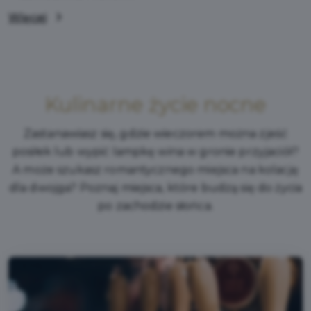
Więcej
Kulinarne życie nocne
Zastanawiasz się, gdzie wieczorem można zjeść
posiłek lub wypić lampkę wina w gronie przyjaciół?
A może szukasz romantycznego miejsca na kolację
dla dwojga? Poznaj miejsca, które budzą się do życia
po zachodzie słońca.