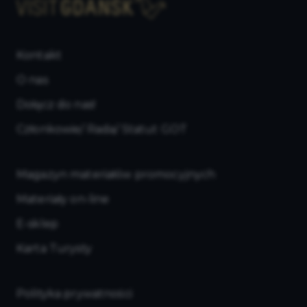
Kontakt
O nas
Dołącz do nas!
Członkowie/ Rada/ Statut GOT
Magazyn materiałów promocyjnych
Materiały on-line
E-sklep
Karta Turysty
Polityka prywatności