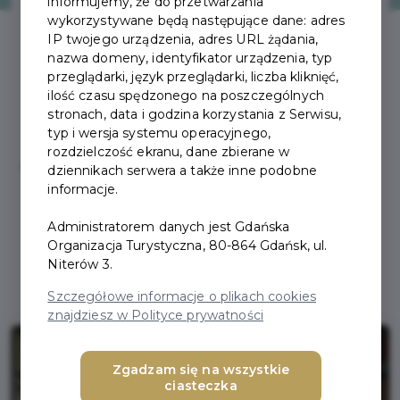
informujemy, że do przetwarzania
wykorzystywane będą następujące dane: adres
IP twojego urządzenia, adres URL żądania,
nazwa domeny, identyfikator urządzenia, typ
Restauracje partnerskie
przeglądarki, język przeglądarki, liczba kliknięć,
ilość czasu spędzonego na poszczególnych
stronach, data i godzina korzystania z Serwisu,
Poznaj kulinarną mapę Gdańska i pozwól
typ i wersja systemu operacyjnego,
poprowadzić się przez labirynt wykwintnych
rozdzielczość ekranu, dane zbierane w
restauracji, klimatycznych bistro, stref street food
dziennikach serwera a także inne podobne
informacje.
oraz kawiarni. W gdańskim menu znajdziesz
zarówno potrawy z całego świata jak i te
Administratorem danych jest Gdańska
przygotowane na bazie lokalnych przepisów i
Organizacja Turystyczna, 80-864 Gdańsk, ul.
sezonowych składników.
Niterów 3.
Szczegółowe informacje o plikach cookies
znajdziesz w Polityce prywatności
Zgadzam się na wszystkie
ciasteczka