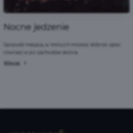
Nocne jedzenie
Sprawdź miejsca, w których możesz dobrze zjeść
również w po zachodzie słońca.
Więcej