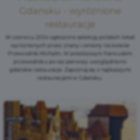
Gdańsku - wyróżnione
restauracje
W czerwcu 2024 ogłoszono selekcję polskich lokali
wyróżnionych przez znany i ceniony na świecie
Przewodnik Michelin. W prestiżowym francuskim
przewodniku po raz pierwszy uwzględniono
gdańskie restauracje. Zapoznaj się z najlepszymi
restauracjami w Gdańsku.