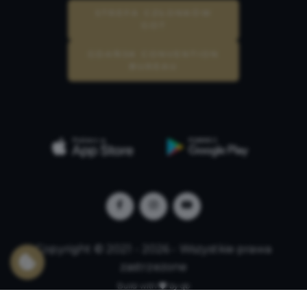
STREFA CZŁONKÓW
GOT
GDAŃSK CONVENTION
BUREAU
Copyright © 2021 - 2026 - Wszystkie prawa
zastrzeżone
Build with
by qb