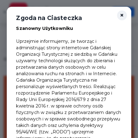
Karta Turysty
×
Otwórz
×
Szybciej, wygodniej, zawsze pod ręką
Zgoda na Ciasteczka
Szanowny Użytkowniku
Uprzejmie informujemy, że tworząc i
administrując strony internetowe Gdańskiej
Organizacji Turystycznej z siedzibą w Gdańsku
Home
Wydarzenia
Energa Gdańsk Maraton 2027
używamy technologii służących do zbierania i
przetwarzania danych osobowych w celu
analizowania ruchu na stronach i w Internecie.
Gdańska Organizacja Turystyczna nie
personalizuje wyświetlanych treści. Realizując
rozporządzenie Parlamentu Europejskiego i
Rady Unii Europejskiej 2016/679 z dnia 27
kwietnia 2016 r. w sprawie ochrony osób
fizycznych w związku z przetwarzaniem danych
osobowych i w sprawie swobodnego przepływu
takich danych oraz uchylenia dyrektywy
95/46/WE (tzw. „RODO”) uprzejmie