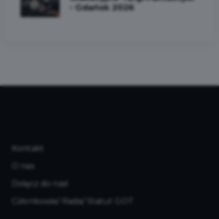
- Gdańsk 2026
Kontakt
O nas
Dołącz do nas!
Członkowie/ Rada/ Statut GOT