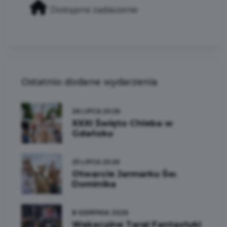
Dostępne zadaszenie
Ostatnio dodane wydarzenia
26 LIPCA 2026
XXXI Święto Chleba w
Gdańsku
25 LIPCA 2026
Otwarcie Jarmarku Św.
Dominika
8 SIERPNIA 2026
Wakacyjne Targi Fantastyki