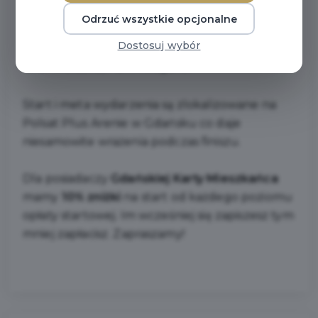
Trasa Energa Gdańsk Maraton prowadzi przez
Odrzuć wszystkie opcjonalne
najbardziej reprezentacyjne punkty na mapie
Dostosuj wybór
miasta tereny stoczniowe, Stare Miasto, Aleja
Grunwaldzka, Park Reagana.
Start i meta wydarzenia są zlokalizowane na
Polsat Plus Arenie w Gdańsku co daje
niesamowite wrażenia podczas finiszu.
Dla posiadaczy
Gdańskiej Karty Mieszkańca
mamy
10% zniżki
na start od każdego poziomu
opłaty startowej. Im wcześniej się zapiszesz tym
mniej zapłacisz. Zapraszamy!