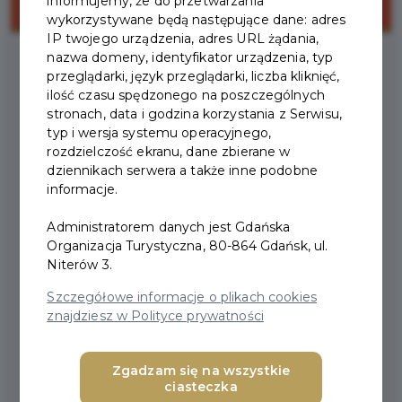
informujemy, że do przetwarzania
wykorzystywane będą następujące dane: adres
IP twojego urządzenia, adres URL żądania,
nazwa domeny, identyfikator urządzenia, typ
przeglądarki, język przeglądarki, liczba kliknięć,
ilość czasu spędzonego na poszczególnych
stronach, data i godzina korzystania z Serwisu,
typ i wersja systemu operacyjnego,
ENERGA GDAŃSK
rozdzielczość ekranu, dane zbierane w
dziennikach serwera a także inne podobne
MARATON 2027
informacje.
Energa Gdańsk Maraton po raz kolejny na
Administratorem danych jest Gdańska
Organizacja Turystyczna, 80-864 Gdańsk, ul.
ulicach Gdańska
już 24 - 25 kwietnia 2027 r.
Niterów 3.
Wydarzenie zostało podzielone na dwa dni w
Szczegółowe informacje o plikach cookies
znajdziesz w Polityce prywatności
sobotę popołudniu odbędzie się bieg na 5 km,
natomiast w niedzielę zaplanowano start biegu
głównego na dystansie maratonu.
Zgadzam się na wszystkie
ciasteczka