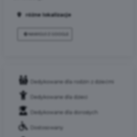
różne lokalizacje
NAWIGUJ Z GOOGLE
Dedykowane dla rodzin z dziećmi
Dedykowane dla dzieci
Dedykowane dla dorosłych
Dostosowany