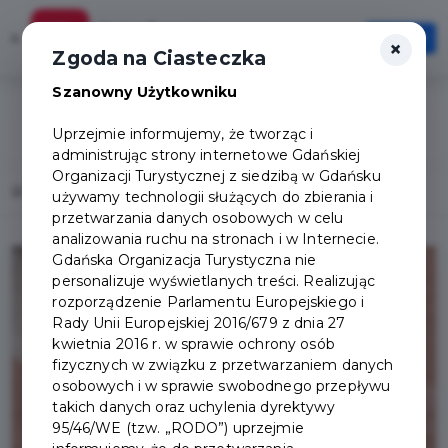
Karta Turysty
×
Otwórz
×
Szybciej, wygodniej, zawsze pod ręką
Zgoda na Ciasteczka
Szanowny Użytkowniku
Uprzejmie informujemy, że tworząc i
administrując strony internetowe Gdańskiej
Organizacji Turystycznej z siedzibą w Gdańsku
Home
Wydarzenia
Full Moon Flow | Joga & Rejs
używamy technologii służących do zbierania i
przetwarzania danych osobowych w celu
analizowania ruchu na stronach i w Internecie.
Gdańska Organizacja Turystyczna nie
personalizuje wyświetlanych treści. Realizując
rozporządzenie Parlamentu Europejskiego i
Rady Unii Europejskiej 2016/679 z dnia 27
kwietnia 2016 r. w sprawie ochrony osób
fizycznych w związku z przetwarzaniem danych
osobowych i w sprawie swobodnego przepływu
takich danych oraz uchylenia dyrektywy
95/46/WE (tzw. „RODO”) uprzejmie