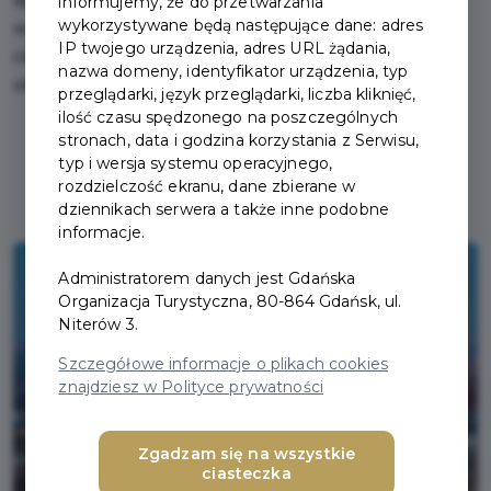
informujemy, że do przetwarzania
wykorzystywane będą następujące dane: adres
wybranym hotelu z zapleczem konferencyjnym i
IP twojego urządzenia, adres URL żądania,
ciesz się udanym wydarzeniem w inspirującym
nazwa domeny, identyfikator urządzenia, typ
otoczeniu!
przeglądarki, język przeglądarki, liczba kliknięć,
ilość czasu spędzonego na poszczególnych
stronach, data i godzina korzystania z Serwisu,
typ i wersja systemu operacyjnego,
rozdzielczość ekranu, dane zbierane w
dziennikach serwera a także inne podobne
informacje.
Administratorem danych jest Gdańska
Organizacja Turystyczna, 80-864 Gdańsk, ul.
Niterów 3.
Szczegółowe informacje o plikach cookies
znajdziesz w Polityce prywatności
Zgadzam się na wszystkie
ciasteczka