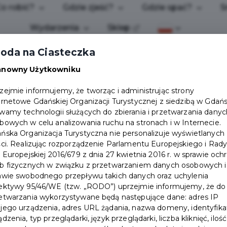
o robić?
Gdzie zjeść?
Gdzie spać?
S
Wydarzenia
Sklep
oda na Ciasteczka
anowny Użytkowniku
zejmie informujemy, że tworząc i administrując strony
ernetowe Gdańskiej Organizacji Turystycznej z siedzibą w Gdań
wamy technologii służących do zbierania i przetwarzania danyc
bowych w celu analizowania ruchu na stronach i w Internecie.
ńska Organizacja Turystyczna nie personalizuje wyświetlanych
ści. Realizując rozporządzenie Parlamentu Europejskiego i Rad
miejsce nudów to jest w błędzie. Przynajmniej jeśli chod
i Europejskiej 2016/679 z dnia 27 kwietnia 2016 r. w sprawie och
a nawet wystawy – wszystko stworzone specjalnie z myśl
b fizycznych w związku z przetwarzaniem danych osobowych i
awie swobodnego przepływu takich danych oraz uchylenia
ektywy 95/46/WE (tzw. „RODO”) uprzejmie informujemy, że do
etwarzania wykorzystywane będą następujące dane: adres IP
jego urządzenia, adres URL żądania, nazwa domeny, identyfika
ądzenia, typ przeglądarki, język przeglądarki, liczba kliknięć, ilość