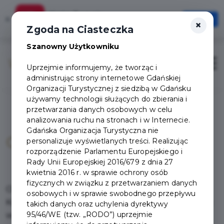
Karta Turysty
×
Otwórz
×
Szybciej, wygodniej, zawsze pod ręką
Zgoda na Ciasteczka
Szanowny Użytkowniku
Otwór
Uprzejmie informujemy, że tworząc i
administrując strony internetowe Gdańskiej
Organizacji Turystycznej z siedzibą w Gdańsku
używamy technologii służących do zbierania i
przetwarzania danych osobowych w celu
analizowania ruchu na stronach i w Internecie.
Gdańska Organizacja Turystyczna nie
Oliwa
personalizuje wyświetlanych treści. Realizując
rozporządzenie Parlamentu Europejskiego i
Rady Unii Europejskiej 2016/679 z dnia 27
kwietnia 2016 r. w sprawie ochrony osób
fizycznych w związku z przetwarzaniem danych
Oliwa to jedna z najstarszych dzielnic Gdańska.
osobowych i w sprawie swobodnego przepływu
Kameralne uliczki oraz majestatyczne kamienice są
takich danych oraz uchylenia dyrektywy
95/46/WE (tzw. „RODO”) uprzejmie
wizytówką tej części miasta.