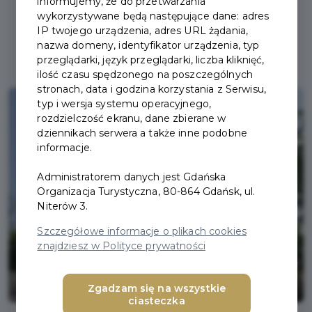
informujemy, że do przetwarzania
wykorzystywane będą następujące dane: adres
IP twojego urządzenia, adres URL żądania,
nazwa domeny, identyfikator urządzenia, typ
przeglądarki, język przeglądarki, liczba kliknięć,
ilość czasu spędzonego na poszczególnych
stronach, data i godzina korzystania z Serwisu,
typ i wersja systemu operacyjnego,
rozdzielczość ekranu, dane zbierane w
dziennikach serwera a także inne podobne
informacje.
Administratorem danych jest Gdańska
Organizacja Turystyczna, 80-864 Gdańsk, ul.
Niterów 3.
Szczegółowe informacje o plikach cookies
znajdziesz w Polityce prywatności
Zgadzam się na wszystkie
ciasteczka