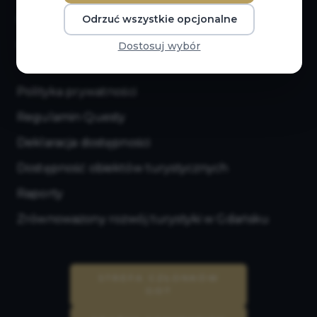
E-sklep
Odrzuć wszystkie opcjonalne
Karta Turysty
Dostosuj wybór
Polityka prywatności
Regulamin Questy
Deklaracja dostępności
Dostępność obiektów turystycznych
Raporty
Zrównoważony rozwój turystyki w Gdańsku
STREFA CZŁONKÓW
GOT