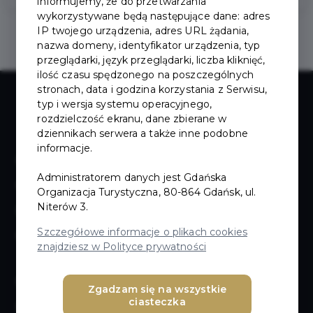
informujemy, że do przetwarzania
wykorzystywane będą następujące dane: adres
IP twojego urządzenia, adres URL żądania,
nazwa domeny, identyfikator urządzenia, typ
przeglądarki, język przeglądarki, liczba kliknięć,
ilość czasu spędzonego na poszczególnych
stronach, data i godzina korzystania z Serwisu,
typ i wersja systemu operacyjnego,
rozdzielczość ekranu, dane zbierane w
dziennikach serwera a także inne podobne
informacje.
Kontakt
Administratorem danych jest Gdańska
O nas
Organizacja Turystyczna, 80-864 Gdańsk, ul.
Niterów 3.
Dołącz do nas!
Szczegółowe informacje o plikach cookies
Członkowie/ Rada/ Statut GOT
znajdziesz w Polityce prywatności
Magazyn materiałów promocyjnych
Zgadzam się na wszystkie
ciasteczka
Materiały on-line