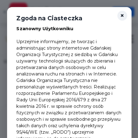
Karta Turysty
×
Otwórz
×
Szybciej, wygodniej, zawsze pod ręką
Zgoda na Ciasteczka
Szanowny Użytkowniku
Otwór
Uprzejmie informujemy, że tworząc i
administrując strony internetowe Gdańskiej
Organizacji Turystycznej z siedzibą w Gdańsku
używamy technologii służących do zbierania i
Home
Lista aktualności
przetwarzania danych osobowych w celu
analizowania ruchu na stronach i w Internecie.
Gdańska Organizacja Turystyczna nie
1
0
personalizuje wyświetlanych treści. Realizując
rozporządzenie Parlamentu Europejskiego i
Rady Unii Europejskiej 2016/679 z dnia 27
kwietnia 2016 r. w sprawie ochrony osób
fizycznych w związku z przetwarzaniem danych
Ostatnie
Aktualności
osobowych i w sprawie swobodnego przepływu
takich danych oraz uchylenia dyrektywy
95/46/WE (tzw. „RODO”) uprzejmie