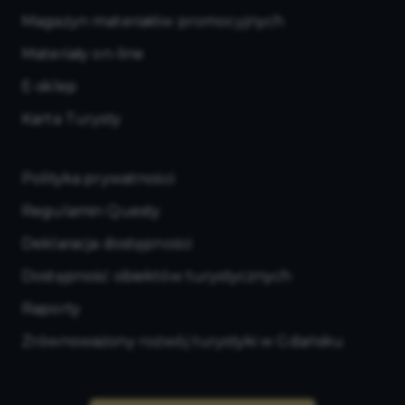
Magazyn materiałów promocyjnych
Materiały on-line
E-sklep
Karta Turysty
Polityka prywatności
Regulamin Questy
Deklaracja dostępności
Dostępność obiektów turystycznych
Raporty
Zrównoważony rozwój turystyki w Gdańsku