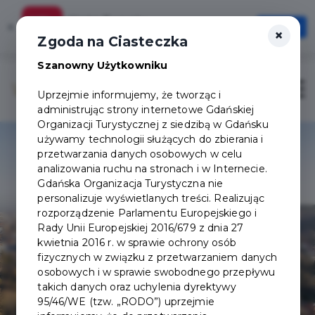
Karta Turysty
×
Otwórz
×
Szybciej, wygodniej, zawsze pod ręką
Zgoda na Ciasteczka
Szanowny Użytkowniku
Otwór
Uprzejmie informujemy, że tworząc i
administrując strony internetowe Gdańskiej
Organizacji Turystycznej z siedzibą w Gdańsku
używamy technologii służących do zbierania i
przetwarzania danych osobowych w celu
analizowania ruchu na stronach i w Internecie.
Gdańska Organizacja Turystyczna nie
personalizuje wyświetlanych treści. Realizując
rozporządzenie Parlamentu Europejskiego i
Rady Unii Europejskiej 2016/679 z dnia 27
kwietnia 2016 r. w sprawie ochrony osób
fizycznych w związku z przetwarzaniem danych
osobowych i w sprawie swobodnego przepływu
takich danych oraz uchylenia dyrektywy
95/46/WE (tzw. „RODO”) uprzejmie