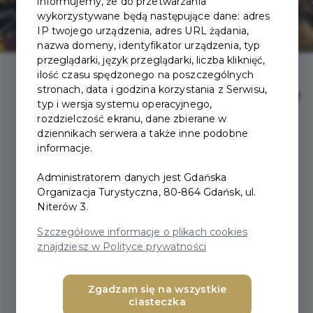
informujemy, że do przetwarzania
wykorzystywane będą następujące dane: adres
IP twojego urządzenia, adres URL żądania,
nazwa domeny, identyfikator urządzenia, typ
przeglądarki, język przeglądarki, liczba kliknięć,
ilość czasu spędzonego na poszczególnych
Zrównoważony
stronach, data i godzina korzystania z Serwisu,
typ i wersja systemu operacyjnego,
rozdzielczość ekranu, dane zbierane w
rozwój
dziennikach serwera a także inne podobne
informacje.
turystyki w
Administratorem danych jest Gdańska
Organizacja Turystyczna, 80-864 Gdańsk, ul.
Niterów 3.
Gdańsku
Szczegółowe informacje o plikach cookies
znajdziesz w Polityce prywatności
Zgadzam się na wszystkie
ciasteczka