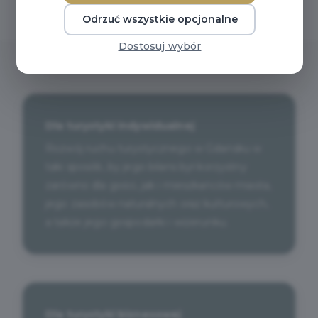
Odrzuć wszystkie opcjonalne
Dostosuj wybór
Dla turystyki indywidualnej
Rozwój ruchu turystycznego w Gdańsku w
taki sposób, by jego bilans był korzystny
zarówno dla gości, jak i mieszkańców miasta,
jego zasobów naturalnych oraz kulturowych,
a także jego gospodarki i wizerunku.
Dla turystyki biznesowej