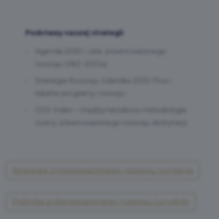
Podstawy naszej strategii
Agenda 2030 i cele zrównoważonego
rozwoju ONZ (SDGs)
Strategia Rozwoju Gdańska 2030 Plus i
lokalne programy rozwoju
GDS Index – międzynarodowa metodologia
oceny zrównoważonego rozwoju destynacji
Strategia zrównoważonego rozwoju turystyki
Polityka zrównoważonego rozwoju turystyki