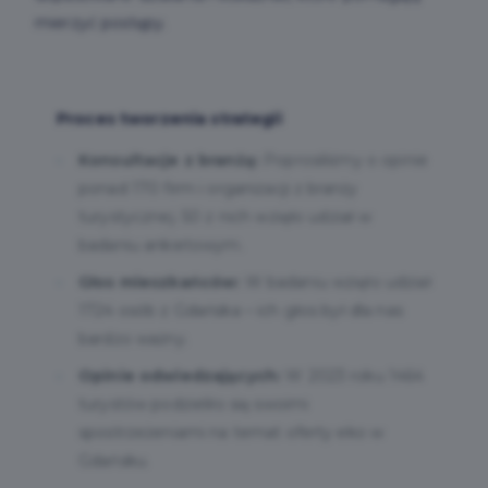
mierzyć postępy.
Proces tworzenia strategii
Konsultacje z branżą:
Poprosiliśmy o opinie
ponad 170 firm i organizacji z branży
turystycznej. 50 z nich wzięło udział w
badaniu ankietowym.
Głos mieszkańców:
W badaniu wzięło udział
1724 osób z Gdańska – ich głos był dla nas
bardzo ważny.
Opinie odwiedzających:
W 2023 roku 1464
turystów podzieliło się swoimi
spostrzeżeniami na temat oferty eko w
Gdańsku.