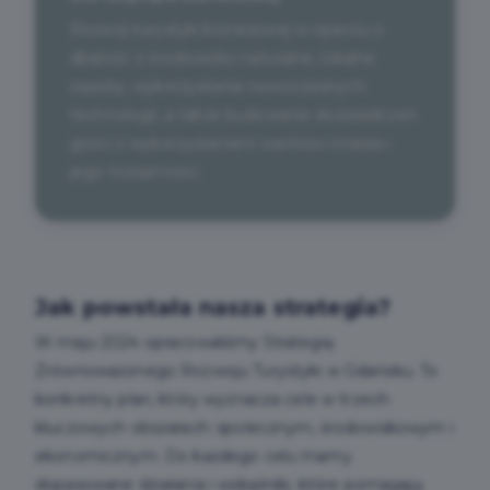
Rozwój turystyki biznesowej w oparciu o
dbałość o środowisko naturalne, lokalne
zasoby, wykorzystanie nowoczesnych
technologii, a także budowanie doświadczeń
gości z wykorzystaniem wartości miasta i
jego tożsamości.
Jak powstała nasza strategia?
W maju 2024 opracowaliśmy Strategię
Zrównoważonego Rozwoju Turystyki w Gdańsku. To
konkretny plan, który wyznacza cele w trzech
kluczowych obszarach: społecznym, środowiskowym i
ekonomicznym. Do każdego celu mamy
dopasowane działania i wskaźniki, które pomagają