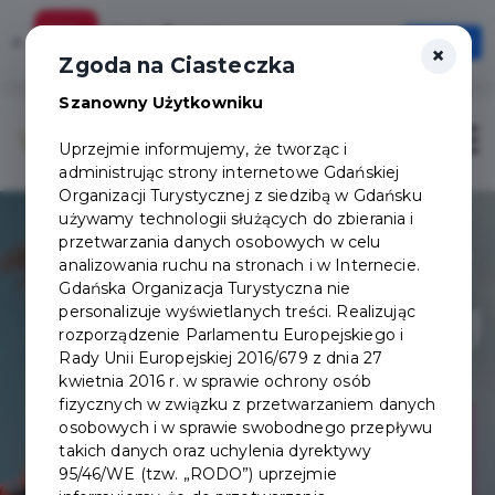
Karta Turysty
×
Otwórz
×
Szybciej, wygodniej, zawsze pod ręką
Zgoda na Ciasteczka
Szanowny Użytkowniku
Otwór
Uprzejmie informujemy, że tworząc i
administrując strony internetowe Gdańskiej
Organizacji Turystycznej z siedzibą w Gdańsku
używamy technologii służących do zbierania i
przetwarzania danych osobowych w celu
analizowania ruchu na stronach i w Internecie.
Gdańska Organizacja Turystyczna nie
personalizuje wyświetlanych treści. Realizując
rozporządzenie Parlamentu Europejskiego i
Rady Unii Europejskiej 2016/679 z dnia 27
kwietnia 2016 r. w sprawie ochrony osób
fizycznych w związku z przetwarzaniem danych
osobowych i w sprawie swobodnego przepływu
takich danych oraz uchylenia dyrektywy
95/46/WE (tzw. „RODO”) uprzejmie