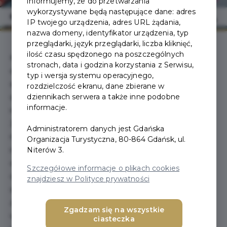
informujemy, że do przetwarzania
wykorzystywane będą następujące dane: adres
IP twojego urządzenia, adres URL żądania,
nazwa domeny, identyfikator urządzenia, typ
przeglądarki, język przeglądarki, liczba kliknięć,
ilość czasu spędzonego na poszczególnych
Kochasz indywidualność i niepowtarzalny styl? My też i
stronach, data i godzina korzystania z Serwisu,
dlatego posiadamy szeroki wachlarz marek modowych,
typ i wersja systemu operacyjnego,
sportowych i lifestylowych – u nas każdy znajdzie coś dla
rozdzielczość ekranu, dane zbierane w
dziennikach serwera a także inne podobne
siebie. Designer Outlet Gdańsk oferuje, dzięki ponad 100
informacje.
markom (takim jak np. Nike, Asics, Calvin Klein, Pepe
Jeans, Levi’s, Boss, Karl Lagerfeld czy Guess) i cenom
Administratorem danych jest Gdańska
niższym od 30 do 70% przez cały rok, najlepsze
Organizacja Turystyczna, 80-864 Gdańsk, ul.
Niterów 3.
możliwości robienia zakupów. Na co dzień i na specjalną
okazję. Po prostu zawsze. Architektura outletu z jego
Szczegółowe informacje o plikach cookies
ogromną latarnią morską przypomina tradycyjną
znajdziesz w Polityce prywatności
skandynawską wioskę rybacką. Takiej atmosfery robienia
zakupów nie znajdziesz nigdzie indziej! Obierz kurs na
Zgadzam się na wszystkie
wyjątkową przystań mody, Designer Outlet Gdańsk! Do
ciasteczka