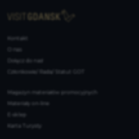
Kontakt
O nas
Dołącz do nas!
Członkowie/ Rada/ Statut GOT
Magazyn materiałów promocyjnych
Materiały on-line
E-sklep
Karta Turysty