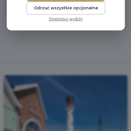
naszego centrum dojedziesz samochodem z centrum
Odrzuć wszystkie opcjonalne
Gdańska lub Portu Lotniczego Gdańsk Rębiechowo im.
Lecha Wałęsy w ciągu zaledwie 10–15 minut.
Kliknij tutaj
Dostosuj wybór
i poznaj lepiej Designer Outlet Gdańsk!