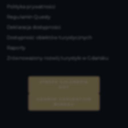
Polityka prywatności
Regulamin Questy
Deklaracja dostępności
Dostępność obiektów turystycznych
Raporty
Zrównoważony rozwój turystyki w Gdańsku
STREFA CZŁONKÓW
GOT
GDAŃSK CONVENTION
BUREAU