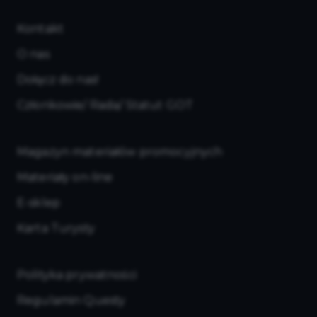
Kontakt
O nas
Dołącz do nas!
Członkowie/ Rada/ Statut GOT
Magazyn materiałów promocyjnych
Materiały on-line
E-sklep
Karta Turysty
Polityka prywatności
Regulamin Questy