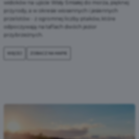
widoków na ujście Wisły Śmiałej do morza, pięknej
przyrody, a w okresie wiosennych i jesiennych
przelotów - z ogromnej liczby ptaków, które
odpoczywają na taflach dwóch jezior
przybrzeżnych.
WIĘCEJ
ZOBACZ NA MAPIE