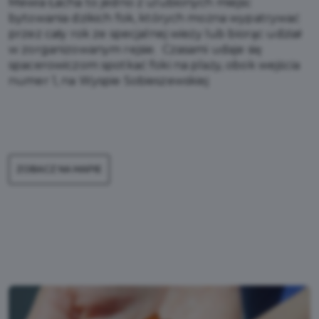
Mewia Łacha to jedno z ulubionych miejsc
bytowania dzikich fok, których można wypatrywać
przez cały rok ze specjalnej wieży lub biorąc udział
w zorganizowanym rejsie. Czasami udaje się
spacerowiczom spotkać foki na plaży, obok wejścia
numer 1, na Wyspie Sobieszewskiej
ZOBACZ NA MAPIE