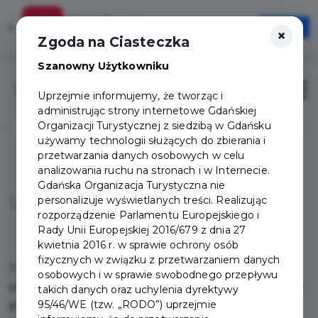
Karta Turysty
×
Otwórz
×
Szybciej, wygodniej, zawsze pod ręką
Zgoda na Ciasteczka
Szanowny Użytkowniku
Otwór
Uprzejmie informujemy, że tworząc i
administrując strony internetowe Gdańskiej
Organizacji Turystycznej z siedzibą w Gdańsku
używamy technologii służących do zbierania i
przetwarzania danych osobowych w celu
analizowania ruchu na stronach i w Internecie.
Gdańska Organizacja Turystyczna nie
Wyspa Sobieszewska
personalizuje wyświetlanych treści. Realizując
rozporządzenie Parlamentu Europejskiego i
Rady Unii Europejskiej 2016/679 z dnia 27
kwietnia 2016 r. w sprawie ochrony osób
fizycznych w związku z przetwarzaniem danych
Ta urocza wyspa, oddzielona od zgiełku miasta,
osobowych i w sprawie swobodnego przepływu
oferuje spokój i harmonię w otoczeniu dziewiczych
takich danych oraz uchylenia dyrektywy
95/46/WE (tzw. „RODO”) uprzejmie
plaż, rozległych lasów i niezwykłych ekosystemów.