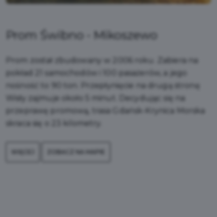
Prom Świbno - Mikoszewo
Prom został zbudowany w 2006 roku. Zabiera na
pokład 21 samochodów i 100 pasażerów, a jego
nośność to 90 ton. Przepłynięcie na drugą stronę
Wisły zajmuje około 5 minut. Decydując się na
przeprawę promową, trasa Gdańsk-Krynica Morska
skraca się o 23 kilometry.
WIĘCEJ
ZOBACZ NA MAPIE