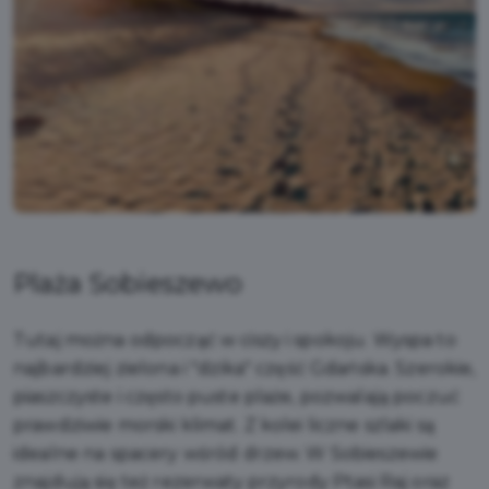
Plaża Sobieszewo
Tutaj można odpocząć w ciszy i spokoju. Wyspa to
najbardziej zielona i "dzika" część Gdańska. Szerokie,
piaszczyste i często puste plaże, pozwalają poczuć
prawdziwie morski klimat. Z kolei liczne szlaki są
idealne na spacery wśród drzew. W Sobieszewie
znajdują się też rezerwaty przyrody Ptasi Raj oraz