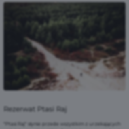
Rezerwat Ptasi Raj
"Ptasi Raj" słynie przede wszystkim z urzekających