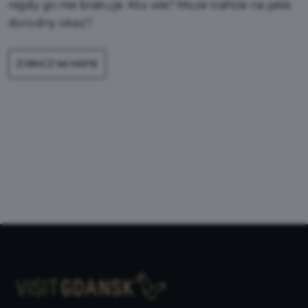
nigdy go nie brakuje. Kto wie? Może traficie na jakiś
dorodny okaz?
ZOBACZ NA MAPIE