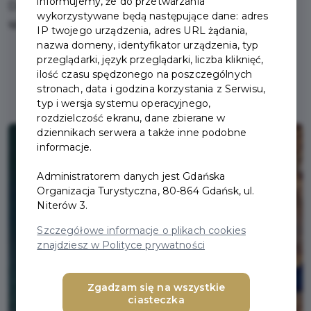
informujemy, że do przetwarzania
Daj się porwać do świata, gdzie Morze Bałtyckie
wykorzystywane będą następujące dane: adres
spotyka się z bujnymi terenami przybrzeżnymi.
IP twojego urządzenia, adres URL żądania,
nazwa domeny, identyfikator urządzenia, typ
przeglądarki, język przeglądarki, liczba kliknięć,
ilość czasu spędzonego na poszczególnych
stronach, data i godzina korzystania z Serwisu,
typ i wersja systemu operacyjnego,
rozdzielczość ekranu, dane zbierane w
dziennikach serwera a także inne podobne
informacje.
Administratorem danych jest Gdańska
Organizacja Turystyczna, 80-864 Gdańsk, ul.
Niterów 3.
Szczegółowe informacje o plikach cookies
znajdziesz w Polityce prywatności
Zgadzam się na wszystkie
ciasteczka