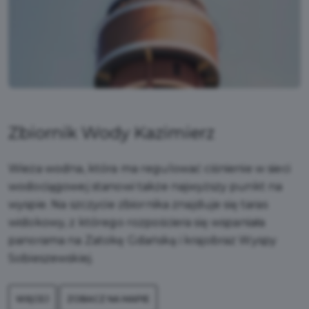
Zbiornik Wody Kazimierz
Wieża wodna, która ma regulować ciśnienie w sieci
wodociągowej stanowi także najwyższy punkt na
wyspie. Na szczycie zbiornika znajduje się taras
widokowy, z którego rozpościera się wspaniała
panorama na Zatokę Gdańską i krajobraz Wyspy
Sobieszewskiej.
WIĘCEJ
ZOBACZ NA MAPIE