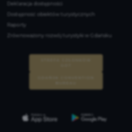
Deklaracja dostępności
Dostępność obiektów turystycznych
Raporty
Zrównoważony rozwój turystyki w Gdańsku
STREFA CZŁONKÓW
GOT
GDAŃSK CONVENTION
BUREAU