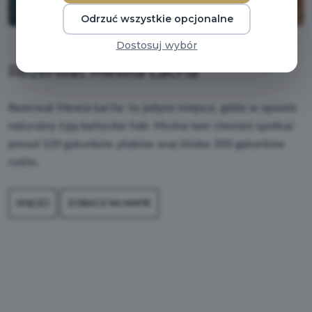
Odrzuć wszystkie opcjonalne
Dostosuj wybór
Rezerwat Mewia Łacha
Rezerwat Mewia Łacha  to jedyne miejsce, gdzie w sposób 
naturalny żyją bałtyckie foki. Można tam również spotkać 
ponad 120 gatunków ptaków oraz blisko 300 gatunków 
roślin.
WIĘCEJ
ZOBACZ NA MAPIE