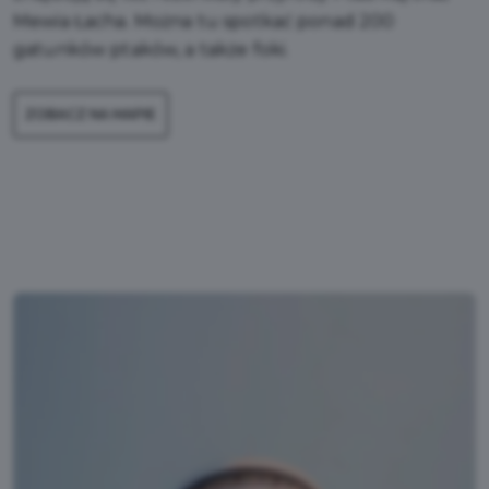
Mewia Łacha. Można tu spotkać ponad 200
gatunków ptaków, a także foki.
ZOBACZ NA MAPIE