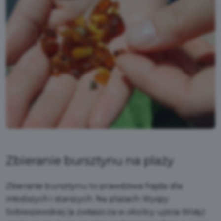
Zbieranie bursztynu na plaży
Zbieranie bursztynu to prawdziwa frajda dla
młodszych i starszych. Na plażach Wyspy
Sobieszewskiej (a zwłaszcza w okolicy ujścia Wisły)