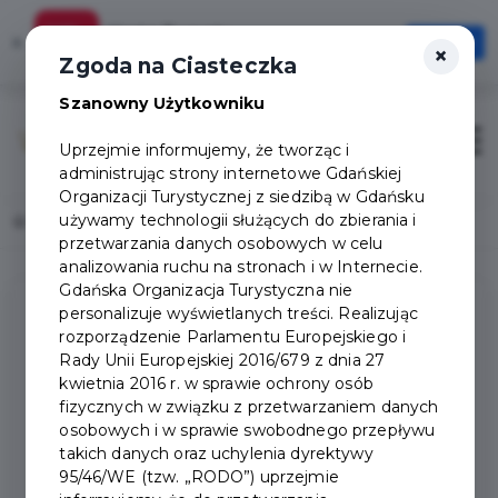
Karta Turysty
×
Otwórz
×
Szybciej, wygodniej, zawsze pod ręką
Zgoda na Ciasteczka
Szanowny Użytkowniku
Otwór
Uprzejmie informujemy, że tworząc i
administrując strony internetowe Gdańskiej
Organizacji Turystycznej z siedzibą w Gdańsku
używamy technologii służących do zbierania i
Home
Magazyn materiałów promocyjnych
przetwarzania danych osobowych w celu
analizowania ruchu na stronach i w Internecie.
Gdańska Organizacja Turystyczna nie
personalizuje wyświetlanych treści. Realizując
rozporządzenie Parlamentu Europejskiego i
Rady Unii Europejskiej 2016/679 z dnia 27
MAGAZYN MATERIAŁÓW
kwietnia 2016 r. w sprawie ochrony osób
fizycznych w związku z przetwarzaniem danych
PROMOCYJNYCH
osobowych i w sprawie swobodnego przepływu
takich danych oraz uchylenia dyrektywy
Bezpłatne materiały promocyjne przysługują
95/46/WE (tzw. „RODO”) uprzejmie