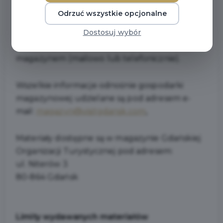
Magazyn czynny jest w każdy
wtorek, w
Odrzuć wszystkie opcjonalne
godzinach od 9:00 do 12:00. Odebranie
Dostosuj wybór
zamówionych materiałów możliwe jest po
wcześniejszym ustaleniu daty odbioru z
magazynem (mailowo lub telefonicznie).
Wszelkie informacje odnośnie gospodarki
magazynowej udzielane są pod adresem e-
mail:
magazyn@visitgdansk.com
,
Materiały dostępne są w magazynie Gdańskiej
Organizacji Turystycznej pod adresem:
ul. Niterów 3
80-864 Gdańsk
Limity wydawanych materiałów