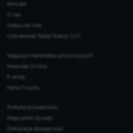
Kontakt
O nas
Dołącz do nas!
Członkowie/ Rada/ Statut GOT
Magazyn materiałów promocyjnych
Materiały on-line
E-sklep
Karta Turysty
Polityka prywatności
Regulamin Questy
Deklaracja dostępności