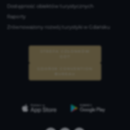
Dostępność obiektów turystycznych
Raporty
Zrównoważony rozwój turystyki w Gdańsku
STREFA CZŁONKÓW
GOT
GDAŃSK CONVENTION
BUREAU