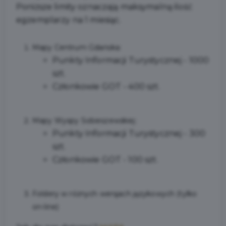
Poniższe limity oznaczają maksymalną ilość
egzemplarzy na 1 miesiąc.
Mapy Centrum Gdańska:
Punkty Informacji Turystycznej - 1000
szt.
Członkowie GOT - 400 szt.
Mapy Wyspy Sobieszewskiej:
Punkty Informacji Turystycznej - 300
szt.
Członkowie GOT - 100 szt.
Foldery w różnych wersjach językowych (tylko
on-line)