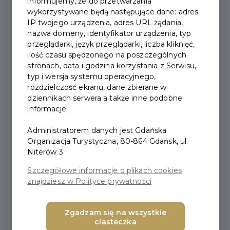
informujemy, że do przetwarzania
członkom Gdańskiej Organizacji Turystycznej
wykorzystywane będą następujące dane: adres
oraz partnerom strategicznym.
IP twojego urządzenia, adres URL żądania,
nazwa domeny, identyfikator urządzenia, typ
W celu pobrania materiałów z magazynu
przeglądarki, język przeglądarki, liczba kliknięć,
ilość czasu spędzonego na poszczególnych
Gdańskiej Organizacji Turystycznej należy
stronach, data i godzina korzystania z Serwisu,
zapoznać się z załączonym
typ i wersja systemu operacyjnego,
regulaminem, pobrać dokument zamówienia
rozdzielczość ekranu, dane zbierane w
WZ, a następnie przesłać go na adres:
dziennikach serwera a także inne podobne
informacje.
magazyn@visitgdansk.com
. Wykaz materiałów
będących w zarządzaniu GOT znajduje się
Administratorem danych jest Gdańska
poniżej.
Organizacja Turystyczna, 80-864 Gdańsk, ul.
Niterów 3.
Regulamin wydawania drukowanych materiałów
Szczegółowe informacje o plikach cookies
promocyjnych GOT -
POBIERZ
(968.79 KB)
znajdziesz w Polityce prywatności
Dokument WZ - format .xls -
POBIERZ
(39 KB)
Dokument WZ - format .pdf -
POBIERZ
(44 KB)
Zgadzam się na wszystkie
ciasteczka