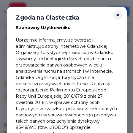
Karta Turysty
×
Otwórz
×
Szybciej, wygodniej, zawsze pod ręką
Zgoda na Ciasteczka
Szanowny Użytkowniku
Otwór
Uprzejmie informujemy, że tworząc i
administrując strony internetowe Gdańskiej
Organizacji Turystycznej z siedzibą w Gdańsku
używamy technologii służących do zbierania i
przetwarzania danych osobowych w celu
analizowania ruchu na stronach i w Internecie.
Gdańska Organizacja Turystyczna nie
Miejsca związane z II Wojną
personalizuje wyświetlanych treści. Realizując
rozporządzenie Parlamentu Europejskiego i
Światową
Rady Unii Europejskiej 2016/679 z dnia 27
kwietnia 2016 r. w sprawie ochrony osób
fizycznych w związku z przetwarzaniem danych
osobowych i w sprawie swobodnego przepływu
takich danych oraz uchylenia dyrektywy
Atak na Westerplatte, 1 września 1939 r. to
95/46/WE (tzw. „RODO”) uprzejmie
symboliczny początek II Wojny Światowej. W