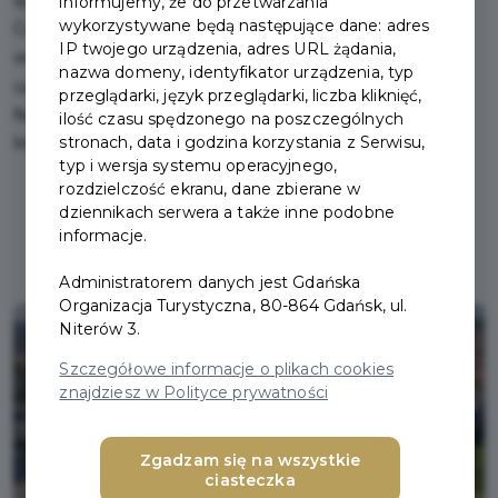
informujemy, że do przetwarzania
wykorzystywane będą następujące dane: adres
Gdańsku, który po raz kolejny stał się świadkiem
IP twojego urządzenia, adres URL żądania,
ważnych wydarzeń w historii jest wiele miejsc
nazwa domeny, identyfikator urządzenia, typ
upamiętniających heroiczną walkę o wolność.
przeglądarki, język przeglądarki, liczba kliknięć,
Najlepiej rozpocząć podróż przez historię od
ilość czasu spędzonego na poszczególnych
stronach, data i godzina korzystania z Serwisu,
Muzeum II Wojny Światowej.
typ i wersja systemu operacyjnego,
rozdzielczość ekranu, dane zbierane w
dziennikach serwera a także inne podobne
informacje.
Administratorem danych jest Gdańska
Organizacja Turystyczna, 80-864 Gdańsk, ul.
Niterów 3.
Szczegółowe informacje o plikach cookies
znajdziesz w Polityce prywatności
Zgadzam się na wszystkie
ciasteczka