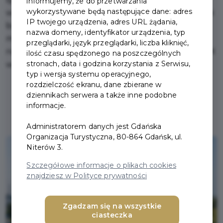
informujemy, że do przetwarzania
wykorzystywane będą następujące dane: adres
wolność, godność i sprawiedliwość. Podążaj śladami
IP twojego urządzenia, adres URL żądania,
bohaterów i przeżyj fascynującą podróż przez
nazwa domeny, identyfikator urządzenia, typ
miejsca, które były świadkami jednego z
przeglądarki, język przeglądarki, liczba kliknięć,
najważniejszych ruchów społeczno-politycznych XX
ilość czasu spędzonego na poszczególnych
stronach, data i godzina korzystania z Serwisu,
wieku.
typ i wersja systemu operacyjnego,
rozdzielczość ekranu, dane zbierane w
dziennikach serwera a także inne podobne
informacje.
Administratorem danych jest Gdańska
Organizacja Turystyczna, 80-864 Gdańsk, ul.
Niterów 3.
Szczegółowe informacje o plikach cookies
znajdziesz w Polityce prywatności
Zgadzam się na wszystkie
ciasteczka