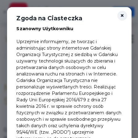
Karta Turysty
×
Otwórz
×
Szybciej, wygodniej, zawsze pod ręką
Zgoda na Ciasteczka
Szanowny Użytkowniku
Otwór
Uprzejmie informujemy, że tworząc i
administrując strony internetowe Gdańskiej
Organizacji Turystycznej z siedzibą w Gdańsku
używamy technologii służących do zbierania i
przetwarzania danych osobowych w celu
analizowania ruchu na stronach i w Internecie.
Gdańska Organizacja Turystyczna nie
Miejsca związane z
personalizuje wyświetlanych treści. Realizując
rozporządzenie Parlamentu Europejskiego i
Solidarnością
Rady Unii Europejskiej 2016/679 z dnia 27
kwietnia 2016 r. w sprawie ochrony osób
fizycznych w związku z przetwarzaniem danych
osobowych i w sprawie swobodnego przepływu
takich danych oraz uchylenia dyrektywy
Gdańsk to miejsce, gdzie narodziła się Solidarność –
95/46/WE (tzw. „RODO”) uprzejmie
symbol zjednoczenia mieszkańców w walce o