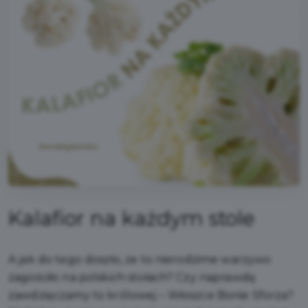
Kalafior na każdym stole
A jak do tego doszło, że to nierodzime warzywo
zagościło na polskich stołach? Czy naprawdę
zawdzięczamy to królowej – Włoszce Bonie Sforza?