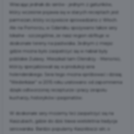
Wracając jednak do serów - jednym z gatunków,
który wcześnie pojawia się w starych receptach jest
parmezan, który oczywiście sprowadzano z Włoch.
Ale na Pomorzu, w Gdańsku spożywano także sery
lokalne - szczególnie, że nasz region obfituje w
doskonałe tereny na pastwiska. Jednym z miejsc
gdzie można było zaopatrzyć się w nabiał były
pobliskie Żuławy. Mieszkali tam Olendrzy - Menonici,
którzy specjalizowali się w produkcji sera
holenderskiego. Sera tego można spróbować i dzisiaj.
"Wederkäse” w 2015 roku uratowano od zapomnienia
dzięki odtworzonej recepturze i pracy zespołu
kucharzy, historyków i pasjonatów.
W doskonałe sery możemy też zaopatrzyć się na
Kaszubach, gdzie do dziś trawa wieloletnia tradycja
serowarska. Bardzo popularny Kaszëbsczi sér, o