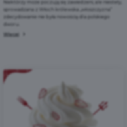
Niektórzy może poczują się zawiedzeni, ale niestety,
sprowadzana z Włoch królewska „włoszczyzna”
zdecydowanie nie była nowością dla polskiego
dworu.
Więcej