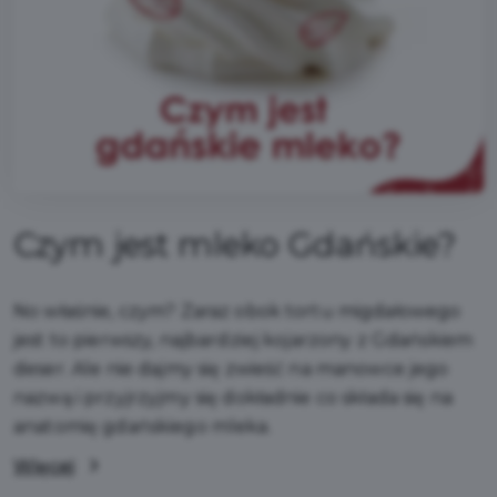
Czym jest mleko Gdańskie?
No właśnie, czym? Zaraz obok tortu migdałowego
jest to pierwszy, najbardziej kojarzony z Gdańskiem
deser. Ale nie dajmy się zwieść na manowce jego
nazwą i przyjrzyjmy się dokładnie co składa się na
anatomię gdańskiego mleka.
Więcej