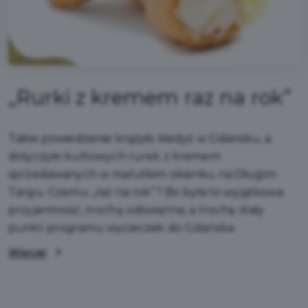
„Rurki z kremem raz na rok”
Takie powiedzenie krążyło kiedyś w Gdańsku, a
dotyczyło kultowych rurek z kremem
sprzedawanych w malutkim okienku na Długim
Targu. Czemu „raz na rok”? Bo była to wyjątkowa
przyjemność, trochę odświętna, a trochę stały
punkt programu wycieczek do Gdańska.
Więcej