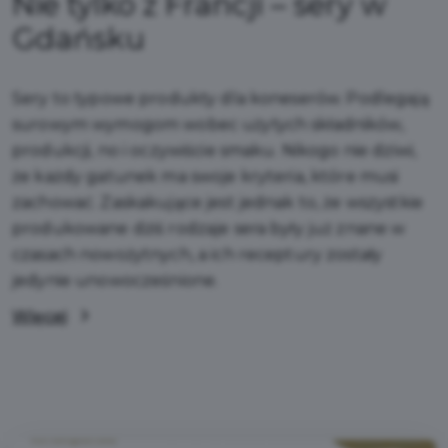
Nie tylko z Francji – sery w
Gdańsku
Sery to typowe produkty dla koneserów. Podlegają
surowym wymogom wobec użytych składników,
produkcji, no i oczywiście smaku. Nikogo nie dziwi,
że każdy gatunek ma swoje kryteria, które musi
zachować. Zaskakujące jest jednak to, że wszystkie
produkowane dziś rodzaje sera były już znane w
czasach nowożytnych, a ich receptury zostały
jedynie unowocześnione.
Więcej