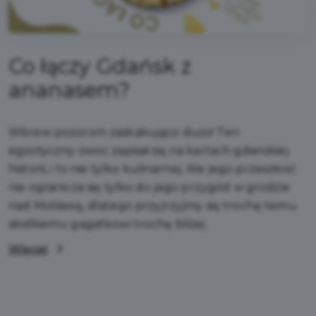
Co łączy Gdańsk z
ananasem?
Wbrew pozorom zaskakująco dużo! Ten
egzotyczny owoc zapisał się na kartach gdańskiej
historii, i to nie tylko kulinarnej. Ale jego przeszłość
nie ogranicza się tylko do jego przygód w grodzie
nad Motławą, dlatego przyjrzyjmy się trochę temu
słodkiemu gagatkowi trochę bliżej.
Więcej