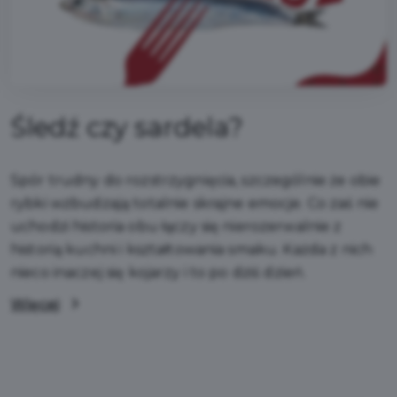
Śledź czy sardela?
Spór trudny do rozstrzygnięcia, szczególnie że obie
rybki wzbudzają totalnie skrajne emocje. Co zaś nie
uchodzi historia obu łączy się nierozerwalnie z
historią kuchni i kształtowania smaku. Każda z nich
nieco inaczej się kojarzy i to po dziś dzień.
Więcej