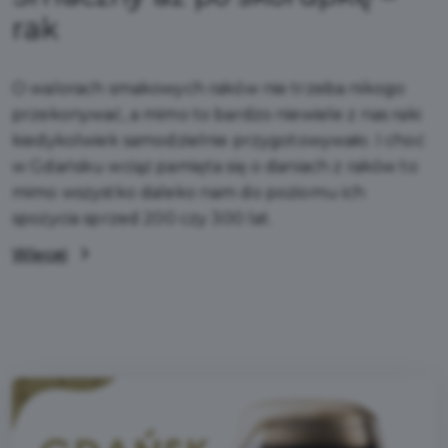
rak
O walorach smakowych raków nie trzeba nikogo
przekonywać, a mimo to bardzo niewiele z nas raki
kiedykolwiek samodzielnie przygotowywało. I choć
w Gdańsku wciąż pamięta się o daniach z raków to
mimo wszystko daleko nam do poziomu ich
spożycia sprzed 200 czy 300 lat.
Więcej