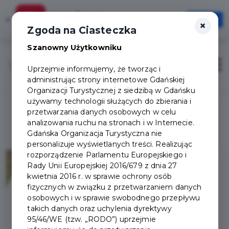
Karta Turysty
×
Otwórz
×
Szybciej, wygodniej, zawsze pod ręką
Zgoda na Ciasteczka
Szanowny Użytkowniku
Otwór
Uprzejmie informujemy, że tworząc i
administrując strony internetowe Gdańskiej
Organizacji Turystycznej z siedzibą w Gdańsku
używamy technologii służących do zbierania i
przetwarzania danych osobowych w celu
analizowania ruchu na stronach i w Internecie.
Gdańska Organizacja Turystyczna nie
personalizuje wyświetlanych treści. Realizując
rozporządzenie Parlamentu Europejskiego i
Rady Unii Europejskiej 2016/679 z dnia 27
kwietnia 2016 r. w sprawie ochrony osób
fizycznych w związku z przetwarzaniem danych
osobowych i w sprawie swobodnego przepływu
takich danych oraz uchylenia dyrektywy
95/46/WE (tzw. „RODO”) uprzejmie