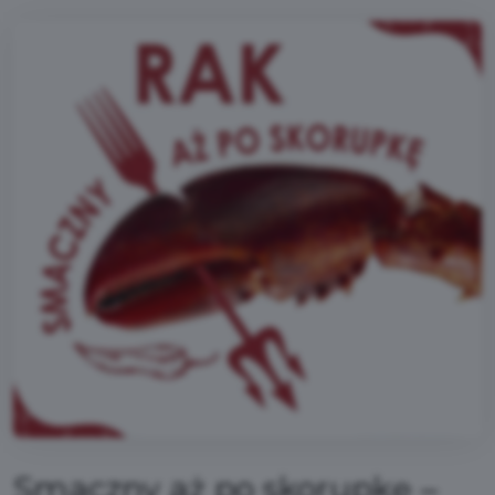
Smaczny aż po skorupkę –