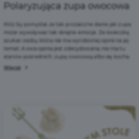
Polaryzująca zupa owocowa
Któż by pomyślał, że tak prozaiczne danie jak zupa
może wywoływać tak skrajne emocje. Ze świeczką
szukać osoby, która nie ma wyrobionej opinii na jej
temat. A owa opinia jest zdecydowana, nie ma tu
stanów pośrednich: zupę owocową albo się kocha.
Więcej