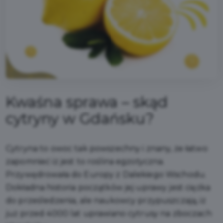
Kwaśna sprawa – skąd
cytryny w Gdańsku?
Cytryna to owoc tak powszechny i znany, że łatwo
zapomnieć iż jest to roślina egzotyczna.
Przywędrowała do Europy z Dalekiego Wschodu.
Dokładna historia początków jej uprawy jest ciężka
do prześledzenia, ale naukowcy przypuszczają, iż
już przed 4000 lat uprawiano cytrusy na zboczach