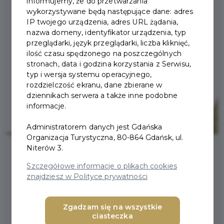
informujemy, że do przetwarzania
wykorzystywane będą następujące dane: adres
IP twojego urządzenia, adres URL żądania,
nazwa domeny, identyfikator urządzenia, typ
przeglądarki, język przeglądarki, liczba kliknięć,
ilość czasu spędzonego na poszczególnych
stronach, data i godzina korzystania z Serwisu,
typ i wersja systemu operacyjnego,
rozdzielczość ekranu, dane zbierane w
dziennikach serwera a także inne podobne
informacje.
Administratorem danych jest Gdańska
Organizacja Turystyczna, 80-864 Gdańsk, ul.
Niterów 3.
Szczegółowe informacje o plikach cookies
NIE TYLKO Z FRANCJI –
znajdziesz w Polityce prywatności
SERY W GDAŃSKU
Zgadzam się na wszystkie
ciasteczka
Mimo swojej długiej historii ser, oprócz twarogu,