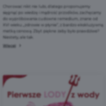
Chorować nikt nie lubi, dlatego proponujemy
sięgnąć po wiedzę i mądrość przodków, zachęcamy
do wypróbowania cudowne remedium, znane od
XVI wieku „zdrowie w płynie”, z bardzo ekskluzywną
metką cenową. Zbyt piękne żeby było prawdziwe?
Niestety, ale tak.
Więcej