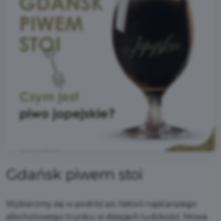
Gdańsk piwem stoi
Wybierzmy się w podróż po historii najstarszego
alkoholowego trunku w dziejach ludzkości. Mowa