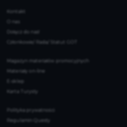
Kontakt
O nas
Dołącz do nas!
Członkowie/ Rada/ Statut GOT
Magazyn materiałów promocyjnych
Materiały on-line
E-sklep
Karta Turysty
Polityka prywatności
Regulamin Questy