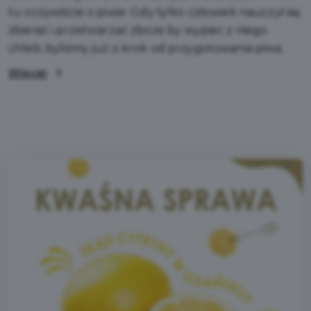
tu oczywiście o piwie. Gdy tylko człowiek nauczył się
zbierać i przetwarzać zboże by wypiec z niego
chleb, byliśmy już o krok od przygotowania piwa.
Więcej