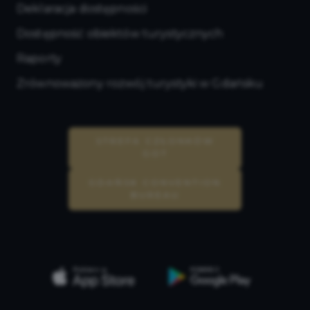
Deklaracja dostępności
Dostępność obiektów turystycznych
Raporty
Zrównoważony rozwój turystyki w Gdańsku
STREFA CZŁONKÓW
GOT
GDAŃSK CONVENTION
BUREAU