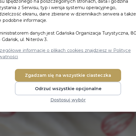
su spędzonego na poszczególnych stronach, data i godzina
zystania z Serwisu, typ i wersja systemu operacyjnego,
dzielczość ekranu, dane zbierane w dziennikach serwera a takż
e podobne informacje.
inistratorem danych jest Gdańska Organizacja Turystyczna, 80
 Gdańsk, ul. Niterów 3.
zegółowe informacje o plikach cookies znajdziesz w Polityce
watności
Zgadzam się na wszystkie ciasteczka
Odrzuć wszystkie opcjonalne
Dostosuj wybór