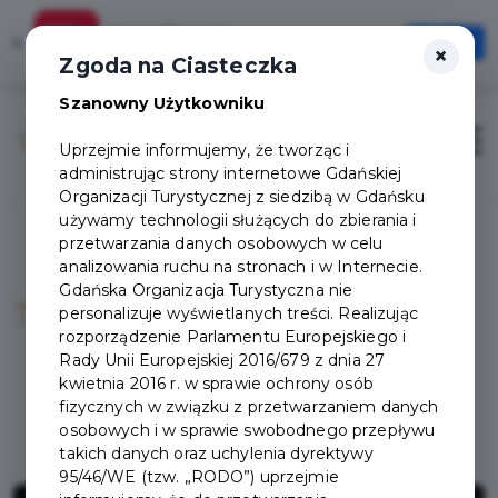
Karta Turysty
×
Otwórz
×
Szybciej, wygodniej, zawsze pod ręką
Zgoda na Ciasteczka
Szanowny Użytkowniku
Otwór
Uprzejmie informujemy, że tworząc i
administrując strony internetowe Gdańskiej
Organizacji Turystycznej z siedzibą w Gdańsku
używamy technologii służących do zbierania i
przetwarzania danych osobowych w celu
analizowania ruchu na stronach i w Internecie.
Gdańska Organizacja Turystyczna nie
Teatry
personalizuje wyświetlanych treści. Realizując
rozporządzenie Parlamentu Europejskiego i
Rady Unii Europejskiej 2016/679 z dnia 27
kwietnia 2016 r. w sprawie ochrony osób
fizycznych w związku z przetwarzaniem danych
osobowych i w sprawie swobodnego przepływu
takich danych oraz uchylenia dyrektywy
95/46/WE (tzw. „RODO”) uprzejmie