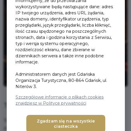
informujemy, że do przetwarzania
wykorzystywane będą następujące dane: adres
IP twojego urządzenia, adres URL żądania,
nazwa domeny, identyfikator urządzenia, typ
przeglądarki, język przeglądarki, liczba kliknięć,
ilość czasu spędzonego na poszczególnych
stronach, data i godzina korzystania z Serwisu,
typ i wersja systemu operacyjnego,
rozdzielczość ekranu, dane zbierane w
dziennikach serwera a także inne podobne
informacje.
Administratorem danych jest Gdańska
Organizacja Turystyczna, 80-864 Gdańsk, ul.
Niterów 3.
Szczegółowe informacje o plikach cookies
znajdziesz w Polityce prywatności
Teatr Wybrzeże
Teatr Wybrzeże jest obecnie jednym z najbardziej
Zgadzam się na wszystkie
ciasteczka
znanych i cenionych miejsc na teatralnej mapie