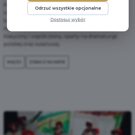
Polski. Zarówno spektakle, jak i artyści teatru są
Odrzuć wszystkie opcjonalne
nagradzani na najważniejszych festiwalach
Dostosuj wybór
teatralnych. Wystawia spektakle dla dorosłych,
młodzieży i dzieci. Repertuar jest różnorodny –
klasyczny i współczesny, oparty na dramaturgii
polskiej oraz światowej.
WIĘCEJ
ZOBACZ NA MAPIE