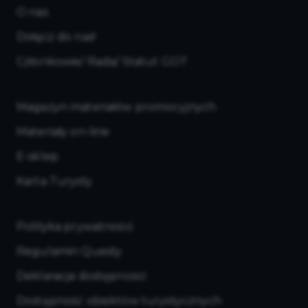
O nas
Dołącz do nas!
Członkowie/ Rada/ Statut GOT
Magazyn materiałów promocyjnych
Materiały on-line
E-sklep
Karta Turysty
Polityka prywatności
Regulamin Questy
Deklaracja dostępności
Dostępność obiektów turystycznych