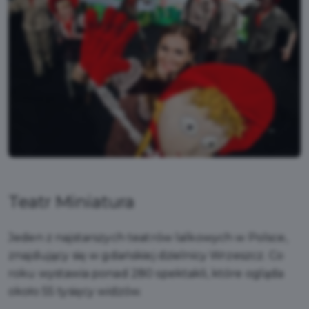
Teatr Miniatura
Jeden z najstarszych teatrów lalkowych w Polsce,
znajdujący się w gdańskiej dzielnicy Wrzeszcz. Co
roku wystawia ponad 280 spektakli, które ogląda
około 55 tysięcy widzów.