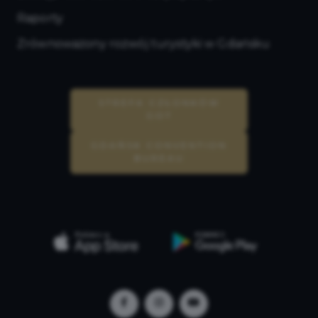
Raporty
Zrównoważony rozwój turystyki w Gdańsku
STREFA CZŁONKÓW
GOT
GDAŃSK CONVENTION
BUREAU