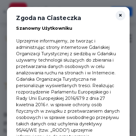
Karta Turysty
×
Otwórz
×
Szybciej, wygodniej, zawsze pod ręką
Zgoda na Ciasteczka
Szanowny Użytkowniku
Otwór
Uprzejmie informujemy, że tworząc i
administrując strony internetowe Gdańskiej
Organizacji Turystycznej z siedzibą w Gdańsku
używamy technologii służących do zbierania i
przetwarzania danych osobowych w celu
analizowania ruchu na stronach i w Internecie.
Gdańska Organizacja Turystyczna nie
Trasy rowerowe
personalizuje wyświetlanych treści. Realizując
rozporządzenie Parlamentu Europejskiego i
Rady Unii Europejskiej 2016/679 z dnia 27
kwietnia 2016 r. w sprawie ochrony osób
fizycznych w związku z przetwarzaniem danych
Bez względu na to, czy jesteś fanem relaksujących
osobowych i w sprawie swobodnego przepływu
przejażdżek, czy intensywnych tras rowerowych,
takich danych oraz uchylenia dyrektywy
95/46/WE (tzw. „RODO”) uprzejmie
tutaj na pewno znajdziesz trasę dla siebie. W końcu