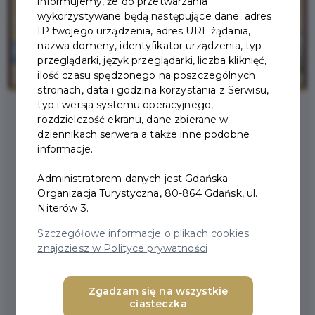
informujemy, że do przetwarzania
wykorzystywane będą następujące dane: adres
IP twojego urządzenia, adres URL żądania,
nazwa domeny, identyfikator urządzenia, typ
przeglądarki, język przeglądarki, liczba kliknięć,
ilość czasu spędzonego na poszczególnych
stronach, data i godzina korzystania z Serwisu,
typ i wersja systemu operacyjnego,
rozdzielczość ekranu, dane zbierane w
dziennikach serwera a także inne podobne
OPOWIEŚĆ O
informacje.
HANZEATYCKIM
Administratorem danych jest Gdańska
Organizacja Turystyczna, 80-864 Gdańsk, ul.
GDAŃSKU
Niterów 3.
Szczegółowe informacje o plikach cookies
Swój największy rozkwit przeżywała Hanza w I poł. XV
znajdziesz w Polityce prywatności
wieku. Obejmowała swoim działaniem ok. 200 miast
leżących na terenie państewek niemieckich,
Zgadzam się na wszystkie
flandryjskich, angielskich, skandynawskich, polskich.
ciasteczka
Niektóre z nich położone były w znacznych