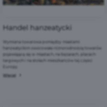
Handel hanzeatycki
Wymiana towarowa pomiędzy miastami
hanzeatyckim owocowała różnorodnością towarów
pojawiającą się w miastach, na bazarach, placach
targowych i na stołach mieszkańców tej części
Europy.
Więcej