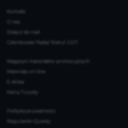
Kontakt
O nas
Dołącz do nas!
Członkowie/ Rada/ Statut GOT
Magazyn materiałów promocyjnych
Materiały on-line
E-sklep
Karta Turysty
Polityka prywatności
Regulamin Questy