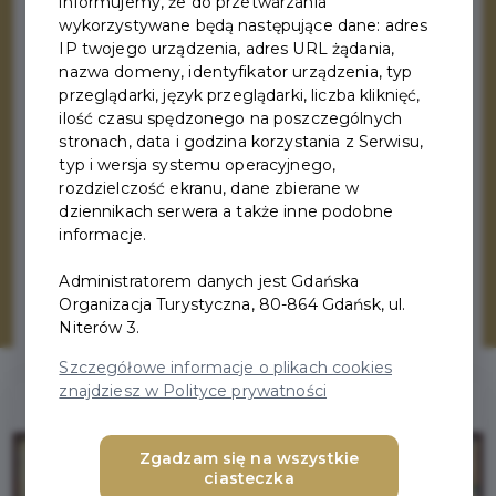
informujemy, że do przetwarzania
najważniejszych jego miast był Gdańsk.
wykorzystywane będą następujące dane: adres
Jednak dlaczego utworzono Hanzę, jakie
IP twojego urządzenia, adres URL żądania,
miasto było jej stolicą i dlaczego po wielu
nazwa domeny, identyfikator urządzenia, typ
przeglądarki, język przeglądarki, liczba kliknięć,
latach prosperity idea handlowego
ilość czasu spędzonego na poszczególnych
stowarzyszenia tak wielu miast upadła?
stronach, data i godzina korzystania z Serwisu,
Odpowiedzi na te i inne pytania można
typ i wersja systemu operacyjnego,
znaleźć w tej sekcji naszej strony.
rozdzielczość ekranu, dane zbierane w
dziennikach serwera a także inne podobne
Zapraszamy do lektury tym bardziej, że w
informacje.
czerwcu 2024 to właśnie w Gdańsku
odbędzie się
Międzynarodowy Zjazd
Administratorem danych jest Gdańska
Miast Nowej Hanzy.
Organizacja Turystyczna, 80-864 Gdańsk, ul.
Niterów 3.
Szczegółowe informacje o plikach cookies
znajdziesz w Polityce prywatności
Zgadzam się na wszystkie
ciasteczka