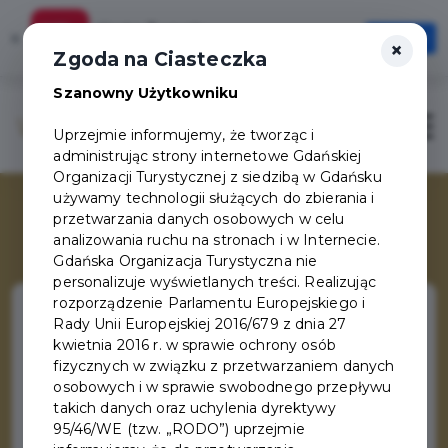
Karta Turysty
×
Otwórz
×
Szybciej, wygodniej, zawsze pod ręką
Zgoda na Ciasteczka
Szanowny Użytkowniku
Otwór
Uprzejmie informujemy, że tworząc i
administrując strony internetowe Gdańskiej
Organizacji Turystycznej z siedzibą w Gdańsku
używamy technologii służących do zbierania i
przetwarzania danych osobowych w celu
analizowania ruchu na stronach i w Internecie.
Gdańska Organizacja Turystyczna nie
personalizuje wyświetlanych treści. Realizując
rozporządzenie Parlamentu Europejskiego i
Rady Unii Europejskiej 2016/679 z dnia 27
kwietnia 2016 r. w sprawie ochrony osób
Hanzeatycki Gdańsk
fizycznych w związku z przetwarzaniem danych
osobowych i w sprawie swobodnego przepływu
Większość z nas wie czym był związek
takich danych oraz uchylenia dyrektywy
95/46/WE (tzw. „RODO”) uprzejmie
kupiecki o nazwie Hanza i że jednym z