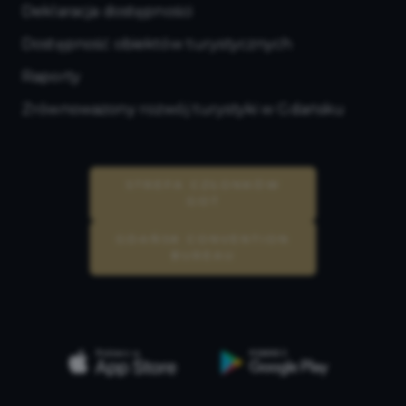
Deklaracja dostępności
Dostępność obiektów turystycznych
Raporty
Zrównoważony rozwój turystyki w Gdańsku
STREFA CZŁONKÓW
GOT
GDAŃSK CONVENTION
BUREAU