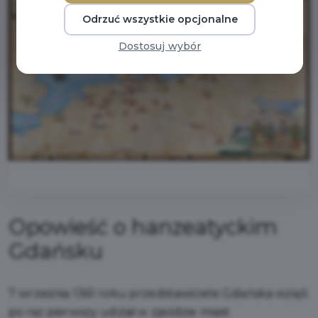
Odrzuć wszystkie opcjonalne
Dostosuj wybór
Opowieść o hanzeatyckim
Gdańsku
7 września 1361 roku przedstawiciele Gdańska wzięli
po raz pierwszy udział w zjeździe miast