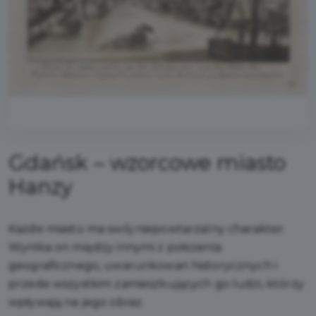
Gdańsk – wzorcowe miasto
Hanzy
Każde miasto ma swój niepowtarzalny charakter.
Wynika on między innymi z położenia
geograficznego, uwarunkowań historycznych i
przede wszystkim zamieszkujących go ludzi, którzy
wpływają na jego obraz.