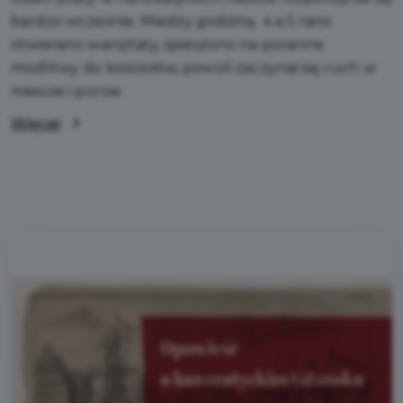
bardzo wcześnie. Miedzy godziną 4 a 5 rano
otwierano warsztaty, śpieszono na poranne
modlitwy do kościołów, powoli zaczynał się ruch w
mieście i porcie.
Więcej