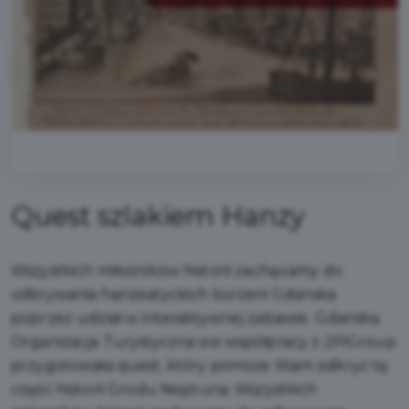
Quest szlakiem Hanzy
Wszystkich miłośników historii zachęcamy do
odkrywania hanzeatyckich korzeni Gdańska
poprzez udział w interaktywnej zabawie. Gdańska
Organizacja Turystyczna we współpracy z 2PiGroup
przygotowała quest, który pomoże Wam odkryć tę
część historii Grodu Neptuna. Wszystkich