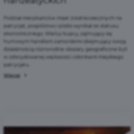
hanzeatyckich
Podział mieszkańców miast średniowiecznych na
patrycjat, pospólstwo i plebs wynikał ze statusu
ekonomicznego. Wielcy kupcy, zajmujący się
hurtowym handlem zamorskimi obejmujący swoją
działalnością różnorodne obszary geograficzne byli
w zdecydowanej większości członkami miejskiego
patrycjatu.
Więcej