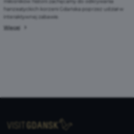
miłośników historii zachęcamy do odkrywania
hanzeatyckich korzeni Gdańska poprzez udział w
interaktywnej zabawie.
Więcej