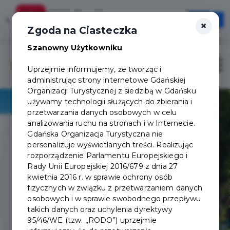
Karta Turysty
×
Otwórz
×
Szybciej, wygodniej, zawsze pod ręką
Zgoda na Ciasteczka
Szanowny Użytkowniku
Otwór
Uprzejmie informujemy, że tworząc i
administrując strony internetowe Gdańskiej
Organizacji Turystycznej z siedzibą w Gdańsku
używamy technologii służących do zbierania i
przetwarzania danych osobowych w celu
analizowania ruchu na stronach i w Internecie.
X
Gdańska Organizacja Turystyczna nie
personalizuje wyświetlanych treści. Realizując
rozporządzenie Parlamentu Europejskiego i
Rady Unii Europejskiej 2016/679 z dnia 27
kwietnia 2016 r. w sprawie ochrony osób
fizycznych w związku z przetwarzaniem danych
osobowych i w sprawie swobodnego przepływu
takich danych oraz uchylenia dyrektywy
95/46/WE (tzw. „RODO”) uprzejmie