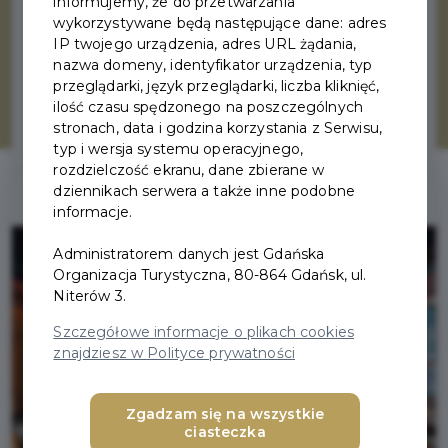
Masz już bilet - czas na rezerwację
informujemy, że do przetwarzania
wykorzystywane będą następujące dane: adres
noclegów. Przygotowaliśmy listę naszych
IP twojego urządzenia, adres URL żądania,
partnerów - hoteli i apartamentów, które
nazwa domeny, identyfikator urządzenia, typ
zapewnią Ci komfort i pozwolą poznać
przeglądarki, język przeglądarki, liczba kliknięć,
Gdańsk od najlepszej strony.
ilość czasu spędzonego na poszczególnych
stronach, data i godzina korzystania z Serwisu,
typ i wersja systemu operacyjnego,
rozdzielczość ekranu, dane zbierane w
dziennikach serwera a także inne podobne
informacje.
Administratorem danych jest Gdańska
Organizacja Turystyczna, 80-864 Gdańsk, ul.
Niterów 3.
Szczegółowe informacje o plikach cookies
znajdziesz w Polityce prywatności
Zgadzam się na wszystkie
ciasteczka