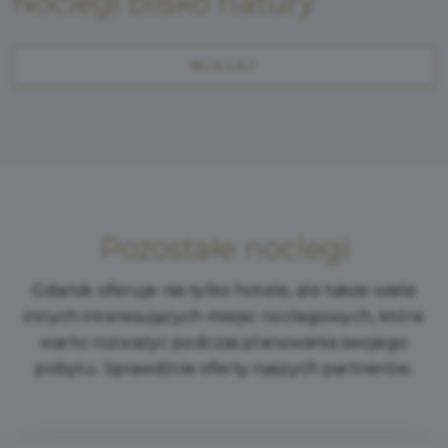
Noclegi blisko natury
WIĘCEJ
Pozostałe noclegi
Gdańsk oferuje nie tylko hotele, ale także wiele
innych interesujących miejsc noclegowych, które
warto rozważyć podczas planowania swojego
pobytu. Sprawdźcie oferty naszych partnerów.