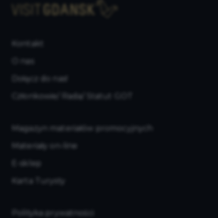
Kontakt
O nas
Dołącz do nas!
Członkowie/ Rada/ Statut GOT
Magazyn materiałów promocyjnych
Materiały on-line
E-sklep
Karta Turysty
Polityka prywatności