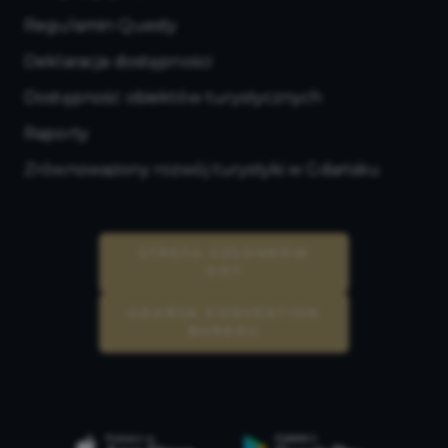
Regulamin Questy
Deklaracja dostępności
Dostępność obiektów turystycznych
Raporty
Zrównoważony rozwój turystyki w Gdańsku
STREFA CZŁONKÓW
GOT
GDAŃSK CONVENTION
BUREAU