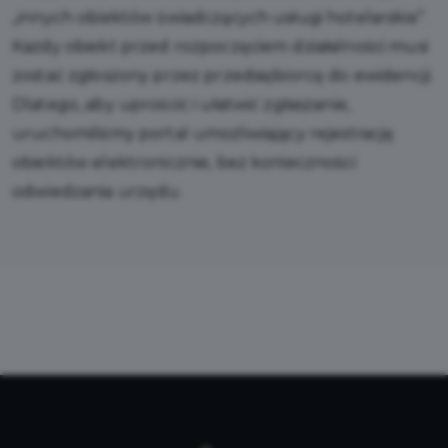
„innych obiektów świadczących usługi hotelarskie”.
Każdy obiekt przed rozpoczęciem działalności musi
zostać zgłoszony przez przedsiębiorcę do ewidencji.
Dlatego, aby uprościć i ułatwić zgłaszanie,
uruchomiliśmy portal umożliwiający rejestrację
obiektów elektronicznie, bez konieczności
odwiedzania urzędu.