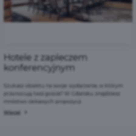
Hotele z zapleczem
konferencyjnym
Szukasz obiektu na swoje wydarzenie, w którym
przenocują twoi goście? W Gdańsku znajdziesz
mnóstwo ciekawych propozycji.
Więcej