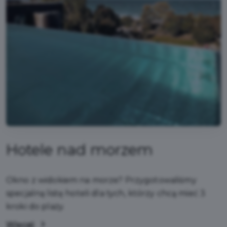
Hotele nad morzem
Okno z widokiem na morze? Przygotowaliśmy
specjalną listę hoteli dla tych, którzy chcą mieć 3
kroki do plaży.
Więcej