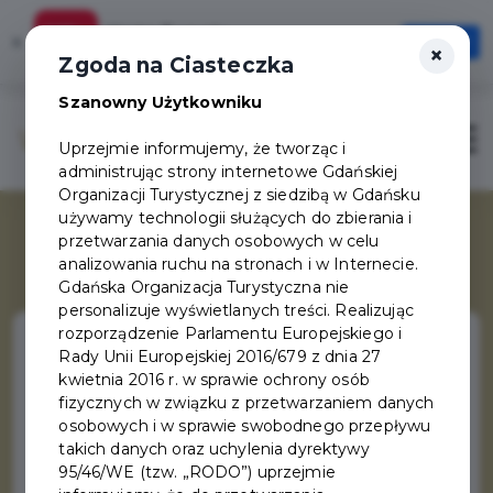
Karta Turysty
×
Otwórz
×
Szybciej, wygodniej, zawsze pod ręką
Zgoda na Ciasteczka
Szanowny Użytkowniku
Otwór
Uprzejmie informujemy, że tworząc i
administrując strony internetowe Gdańskiej
Organizacji Turystycznej z siedzibą w Gdańsku
używamy technologii służących do zbierania i
przetwarzania danych osobowych w celu
analizowania ruchu na stronach i w Internecie.
Gdańska Organizacja Turystyczna nie
personalizuje wyświetlanych treści. Realizując
rozporządzenie Parlamentu Europejskiego i
Rady Unii Europejskiej 2016/679 z dnia 27
kwietnia 2016 r. w sprawie ochrony osób
Gdzie się zatrzymać w
fizycznych w związku z przetwarzaniem danych
osobowych i w sprawie swobodnego przepływu
Gdańsku
takich danych oraz uchylenia dyrektywy
95/46/WE (tzw. „RODO”) uprzejmie