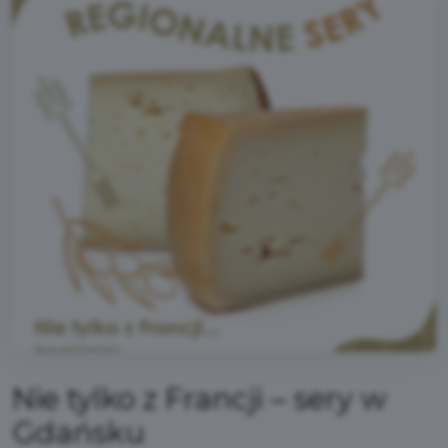
Nie tylko z Francji – sery w
Gdańsku