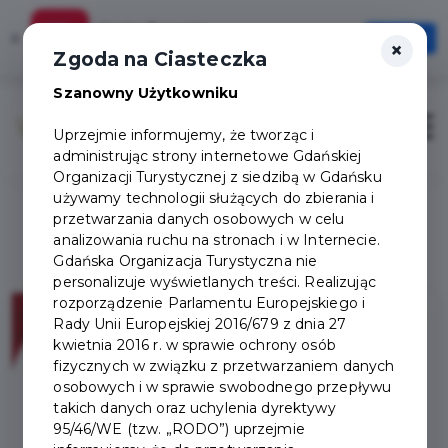
Karta Turysty
×
Otwórz
×
Szybciej, wygodniej, zawsze pod ręką
Zgoda na Ciasteczka
Szanowny Użytkowniku
Otwór
Uprzejmie informujemy, że tworząc i
administrując strony internetowe Gdańskiej
Organizacji Turystycznej z siedzibą w Gdańsku
używamy technologii służących do zbierania i
przetwarzania danych osobowych w celu
analizowania ruchu na stronach i w Internecie.
Gdańska Organizacja Turystyczna nie
personalizuje wyświetlanych treści. Realizując
rozporządzenie Parlamentu Europejskiego i
Rady Unii Europejskiej 2016/679 z dnia 27
kwietnia 2016 r. w sprawie ochrony osób
fizycznych w związku z przetwarzaniem danych
osobowych i w sprawie swobodnego przepływu
takich danych oraz uchylenia dyrektywy
95/46/WE (tzw. „RODO”) uprzejmie